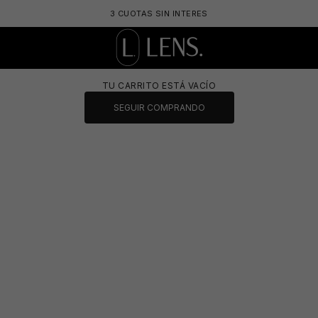
3 CUOTAS SIN INTERES
LENS. OPTICA ONLINE - LENTES DE SOL Y 
TU CARRITO ESTÁ VACÍO
SEGUIR COMPRANDO