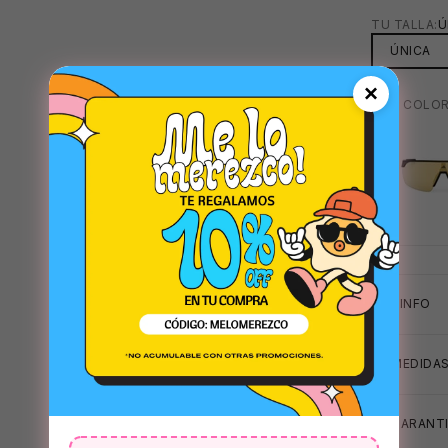
TU TALLA:
Ú
ÚNICA
×
MAS COLOR
MARRON
+INFO
MEDIDA
GARANTI