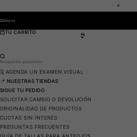
IR AL CONTENIDO
ANTERIOR
MENÚ
Menu
TU CARRITO
BUSCAR…
👙
Búsquedas populares
🗓️ AGENDA UN EXAMEN VISUAL
📍
NUESTRAS TIENDAS
SIGUE TU PEDIDO
SOLICITAR CAMBIO O DEVOLUCIÓN
ORIGINALIDAD DE PRODUCTOS
CUOTAS SIN INTERÉS
PREGUNTAS FRECUENTES
GUÍA DE TALLAS PARA ANTEOJOS