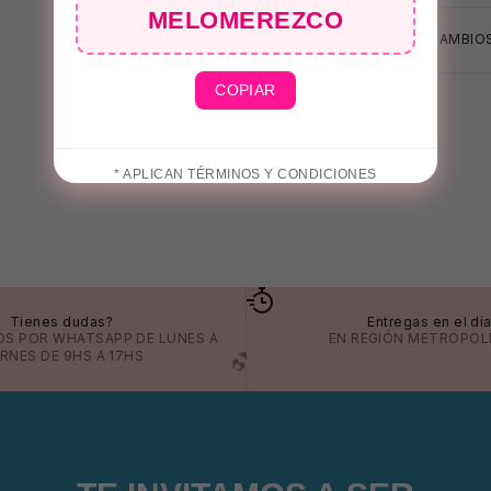
MELOMEREZCO
CAMBIOS
COPIAR
* APLICAN TÉRMINOS Y CONDICIONES
Tienes dudas?
Entregas en el dí
OS POR
WHATSAPP
DE LUNES A
EN REGIÓN METROPOL
ERNES DE 9HS A 17HS