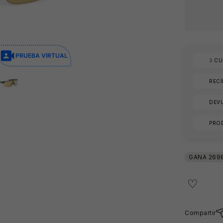
PRUEBA VIRTUAL
3
CUO
REC
DEVU
PRO
🕶️
Compartir