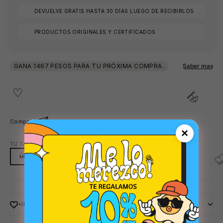
DEVUELVE GRATIS HASTA 30 DÍAS LUEGO DE RECIBIRLOS
🕶️
PRODUCTOS ORIGINALES Y CERTIFICADOS
Compartir
×
TU TALLA:
ÚNICA
ÚNICA
+INFO