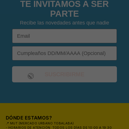
TE INVITAMOS A SER
PARTE
Recibe las novedades antes que nadie
Email
DOB
SUSCRIBIRME
DÓNDE ESTAMOS?
📍 MUT (MERCADO URBANO TOBALABA)
- HORARIOS DE ATENCIÓN: TODOS LOS DÍAS DE 10:00 A 19:30