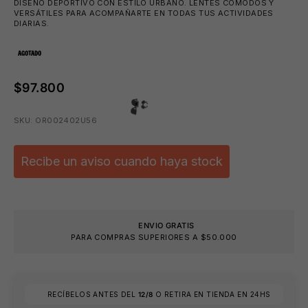
DISEÑO DEPORTIVO CON ESTILO URBANO. LENTES CÓMODOS Y
VERSÁTILES PARA ACOMPAÑARTE EN TODAS TUS ACTIVIDADES
DIARIAS.
AGOTADO
$97.800
SKU: OR002402U56
Recibe un aviso cuando haya stock
ENVIO GRATIS
PARA COMPRAS SUPERIORES A $50.000
👙
RECÍBELOS ANTES DEL
12/8
O RETIRA EN TIENDA EN 24HS