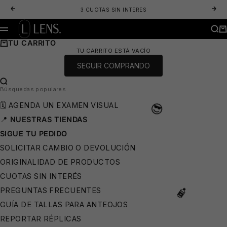
IR AL CONTENIDO
ANTERIOR
SIG
3 CUOTAS SIN INTERES
LENS. OPTICA ONLINE - LENTES DE SOL Y ANTEOJOS ÓPTICOS
BUS
CA
MENÚ
TU CARRITO
TU CARRITO ESTÁ VACÍO
SEGUIR COMPRANDO
BUSCAR…
Búsquedas populares
🗓️ AGENDA UN EXAMEN VISUAL
😎
📍
NUESTRAS TIENDAS
SIGUE TU PEDIDO
SOLICITAR CAMBIO O DEVOLUCIÓN
ORIGINALIDAD DE PRODUCTOS
CUOTAS SIN INTERÉS
PREGUNTAS FRECUENTES
GUÍA DE TALLAS PARA ANTEOJOS
REPORTAR RÉPLICAS