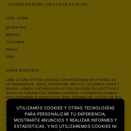
- HORARIO ATENCIÓN: LUN A VIE DE 9 A 18 HRS.
LENS. LATAM:
ARGENTINA
MÉXICO
COLOMBIA
BRASIL
PERU
SOBRE NOSOTROS
LENS ES UNA ÓPTICA CHILENA CON PRESENCIA EN 6 PAÍSES DE
LATINOAMÉRICA: CHILE, ARGENTINA, MÉXICO, COLOMBIA, PERÚ Y
BRASIL. SOMOS DISTRIBUIDOR OFICIAL DE ESSILORLUXOTTICA Y
SOCIO AUTORIZADO DE KERING EYEWEAR, Y COMERCIALIZAMOS
EXCLUSIVAMENTE PRODUCTOS 100% ORIGINALES: LENTES DE SOL,
ANTEOJOS ÓPTICOS Y LENTES DE CONTACTO DE MARCAS COMO
RAY-BAN, OAKLEY, PRADA, GUCCI Y VERSACE. ATENDEMOS ONLINE
UTILIZAMOS COOKIES Y OTRAS TECNOLOGÍAS
EN LENS.CL CON ENVÍO A TODO CHILE, Y EN NUESTRAS TIENDAS DE
PARA PERSONALIZAR TU EXPERIENCIA,
LAS CONDES (MUT, AV. APOQUINDO 2730) Y ÑUÑOA (AV.
IRARRÁZAVAL 2302), CON MÁS DE 700 RESEÑAS Y 4.8 ESTRELLAS
MOSTRARTE ANUNCIOS Y REALIZAR INFORMES Y
EN GOOGLE.
ESTADÍSTICAS, Y NO UTILIZAREMOS COOKIES NI