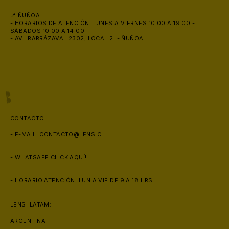
📍 ÑUÑOA
- HORARIOS DE ATENCIÓN: LUNES A VIERNES 10:00 A 19:00 -
SÁBADOS 10:00 A 14:00
- AV. IRARRÁZAVAL 2302, LOCAL 2. - ÑUÑOA
⛱️
CONTACTO
- E-MAIL:
CONTACTO@LENS.CL
- WHATSAPP
CLICK AQUÍ!
- HORARIO ATENCIÓN: LUN A VIE DE 9 A 18 HRS.
LENS. LATAM:
🕶️
ARGENTINA