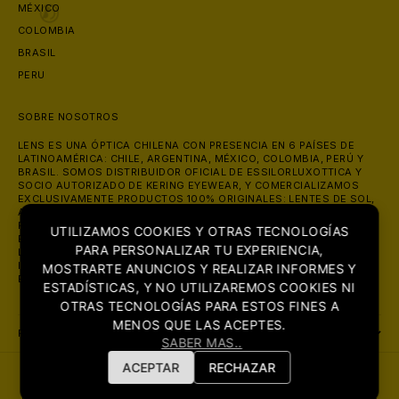
MÉXICO
COLOMBIA
BRASIL
PERU
SOBRE NOSOTROS
LENS ES UNA ÓPTICA CHILENA CON PRESENCIA EN 6 PAÍSES DE
LATINOAMÉRICA: CHILE, ARGENTINA, MÉXICO, COLOMBIA, PERÚ Y
BRASIL. SOMOS DISTRIBUIDOR OFICIAL DE ESSILORLUXOTTICA Y
SOCIO AUTORIZADO DE KERING EYEWEAR, Y COMERCIALIZAMOS
EXCLUSIVAMENTE PRODUCTOS 100% ORIGINALES: LENTES DE SOL,
ANTEOJOS ÓPTICOS Y LENTES DE CONTACTO DE MARCAS COMO
RAY-BAN, OAKLEY, PRADA, GUCCI Y VERSACE. ATENDEMOS ONLINE
UTILIZAMOS COOKIES Y OTRAS TECNOLOGÍAS
EN LENS.CL CON ENVÍO A TODO CHILE, Y EN NUESTRAS TIENDAS DE
PARA PERSONALIZAR TU EXPERIENCIA,
LAS CONDES (MUT, AV. APOQUINDO 2730) Y ÑUÑOA (AV.
😎
IRARRÁZAVAL 2302), CON MÁS DE 700 RESEÑAS Y 4.8 ESTRELLAS
MOSTRARTE ANUNCIOS Y REALIZAR INFORMES Y
EN GOOGLE.
ESTADÍSTICAS, Y NO UTILIZAREMOS COOKIES NI
OTRAS TECNOLOGÍAS PARA ESTOS FINES A
MENOS QUE LAS ACEPTES.
POLITICAS:
SABER MAS..
ACEPTAR
RECHAZAR
© 2026 - LENS. OPTICA ONLINE - LENTES DE SOL Y ANTEOJOS