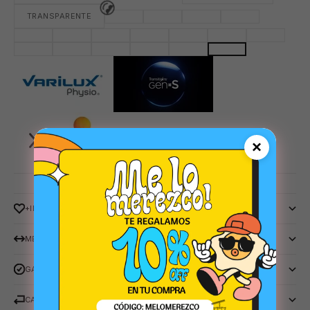
😎
TRANSPARENTE
×
😎
+INFO
MEDIDAS
GARANTIA LENS.
CAMBIOS Y DEVOLUCIONES