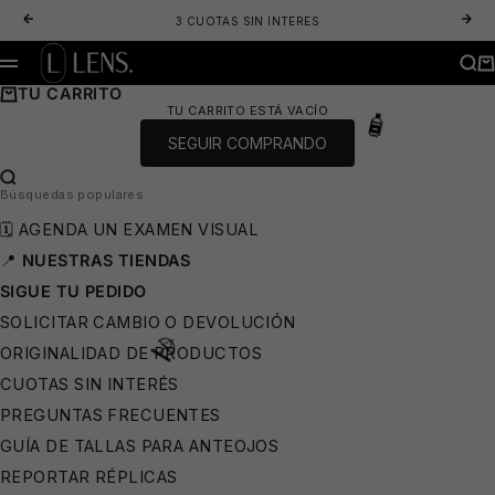
IR AL CONTENIDO
ANTERIOR
SIG
3 CUOTAS SIN INTERES
⛱️
LENS. OPTICA ONLINE - LENTES DE SOL Y ANTEOJOS ÓPTICOS
BUS
CA
MENÚ
TU CARRITO
TU CARRITO ESTÁ VACÍO
SEGUIR COMPRANDO
BUSCAR…
Búsquedas populares
🗓️ AGENDA UN EXAMEN VISUAL
📍
NUESTRAS TIENDAS
SIGUE TU PEDIDO
SOLICITAR CAMBIO O DEVOLUCIÓN
ORIGINALIDAD DE PRODUCTOS
CUOTAS SIN INTERÉS
PREGUNTAS FRECUENTES
🧴
GUÍA DE TALLAS PARA ANTEOJOS
REPORTAR RÉPLICAS