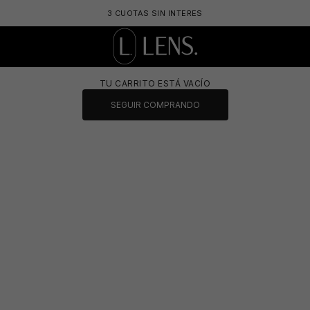
3 CUOTAS SIN INTERES
LENS. OPTICA ONLINE - LENTES DE SOL Y 
TU CARRITO ESTÁ VACÍO
SEGUIR COMPRANDO
⛱️