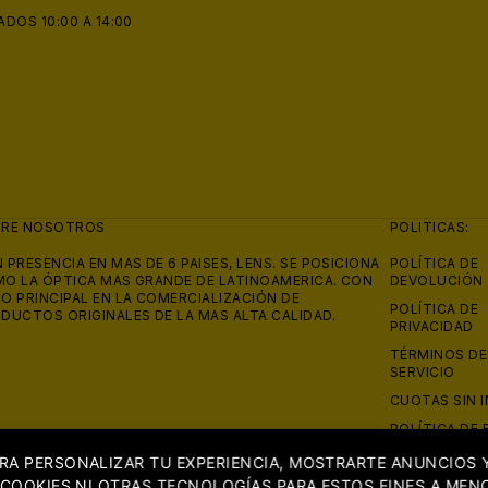
ADOS 10:00 A 14:00
BRE NOSOTROS
POLITICAS:
 PRESENCIA EN MAS DE 6 PAISES, LENS. SE POSICIONA
POLÍTICA DE
O LA ÓPTICA MAS GRANDE DE LATINOAMERICA. CON
DEVOLUCIÓN
O PRINCIPAL EN LA COMERCIALIZACIÓN DE
POLÍTICA DE
DUCTOS ORIGINALES DE LA MAS ALTA CALIDAD.
PRIVACIDAD
TÉRMINOS DE
SERVICIO
CUOTAS SIN 
POLÍTICA DE 
REEMBOLSO 
RA PERSONALIZAR TU EXPERIENCIA, MOSTRARTE ANUNCIOS Y
ISAPRE
 COOKIES NI OTRAS TECNOLOGÍAS PARA ESTOS FINES A MEN