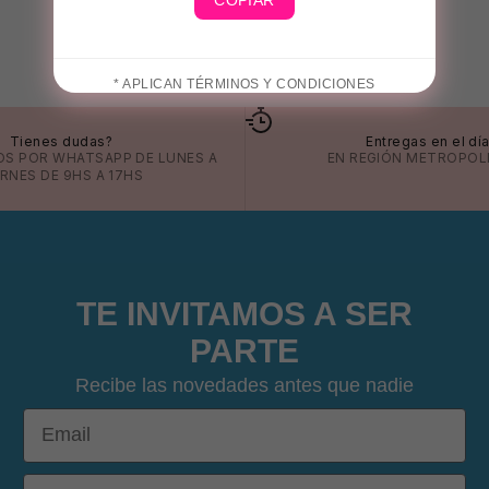
COPIAR
* APLICAN TÉRMINOS Y CONDICIONES
😎
Tienes dudas?
Entregas en el dí
OS POR
WHATSAPP
DE LUNES A
EN REGIÓN METROPOL
ERNES DE 9HS A 17HS
TE INVITAMOS A SER
PARTE
Recibe las novedades antes que nadie
Email
DOB