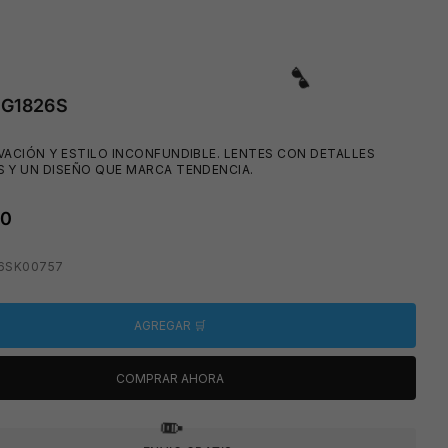
GG1826S
VACIÓN Y ESTILO INCONFUNDIBLE. LENTES CON DETALLES
S Y UN DISEÑO QUE MARCA TENDENCIA.
00
🩳
26SK00757
AGREGAR 🛒
COMPRAR AHORA