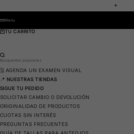
IR AL CONTENIDO
ANTERIOR
MENÚ
Menu
TU CARRITO
BUSCAR…
Búsquedas populares
🗓️ AGENDA UN EXAMEN VISUAL
📍
NUESTRAS TIENDAS
SIGUE TU PEDIDO
SOLICITAR CAMBIO O DEVOLUCIÓN
ORIGINALIDAD DE PRODUCTOS
CUOTAS SIN INTERÉS
PREGUNTAS FRECUENTES
GUÍA DE TALLAS PARA ANTEOJOS