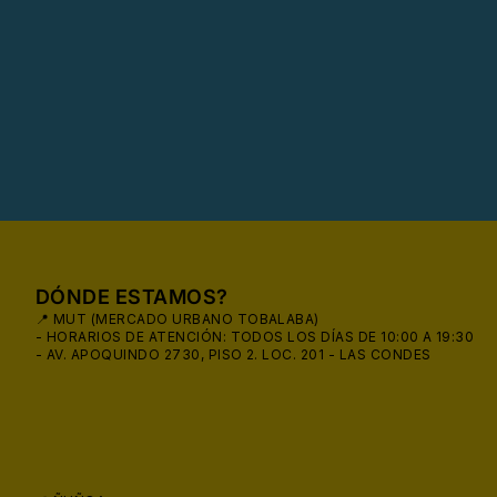
DÓNDE ESTAMOS?
📍 MUT (MERCADO URBANO TOBALABA)
- HORARIOS DE ATENCIÓN: TODOS LOS DÍAS DE 10:00 A 19:30
- AV. APOQUINDO 2730, PISO 2. LOC. 201 - LAS CONDES