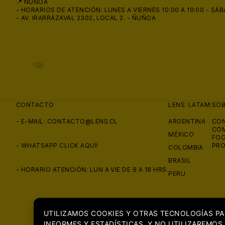
📍 ÑUÑOA
- HORARIOS DE ATENCIÓN: LUNES A VIERNES 10:00 A 19:00 - SÁB
- AV. IRARRÁZAVAL 2302, LOCAL 2. - ÑUÑOA
CONTACTO
LENS. LATAM:
SO
- E-MAIL:
CONTACTO@LENS.CL
ARGENTINA
CON
COM
MÉXICO
FOC
- WHATSAPP
CLICK AQUÍ!
PRO
COLOMBIA
BRASIL
- HORARIO ATENCIÓN: LUN A VIE DE 9 A 18 HRS.
PERU
UTILIZAMOS COOKIES Y OTRAS TECNOLOGÍAS PA
INFORMES Y ESTADÍSTICAS, Y NO UTILIZAREMOS