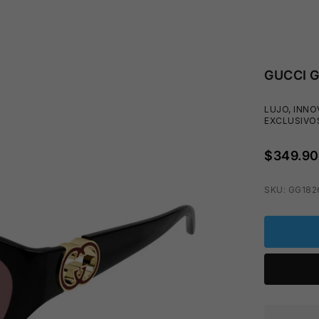
GUCCI 
LUJO, INNO
EXCLUSIVO
$349.9
SKU: GG18
🧴