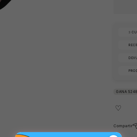
3
CUO
REC
DEVU
PRO
Compartir