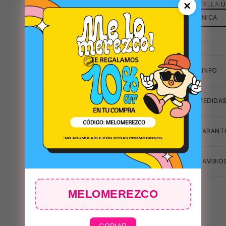
×
TU TALLA:
Ú
ÚNICA
+INFO
MEDIDA
GARANTI
CAMBIOS
MELOMEREZCO