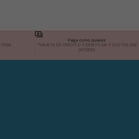
a
Paga como quieras
ITANA
TARJETA DE CRÉDITO Y DÉBITO EN 3 CUOTAS SIN
INTERES