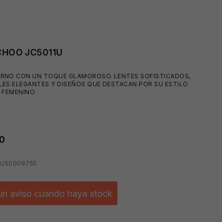
CHOO JC5011U
RNO CON UN TOQUE GLAMOROSO. LENTES SOFISTICADOS,
LES ELEGANTES Y DISEÑOS QUE DESTACAN POR SU ESTILO
 FEMENINO.
0
1U50008755
un aviso cuando haya stock