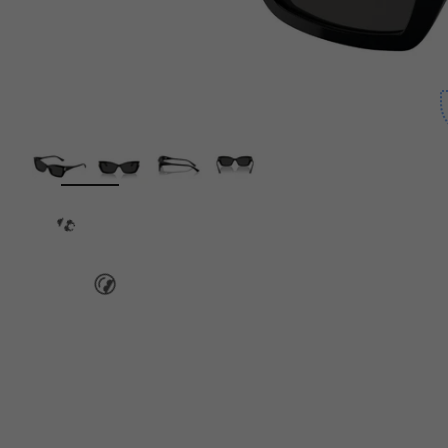
👙
ZOOM