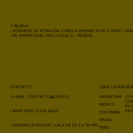
📍 ÑUÑOA
- HORARIOS DE ATENCIÓN: LUNES A VIERNES 10:00 A 19:00 - SÁB
- AV. IRARRÁZAVAL 2302, LOCAL 2. - ÑUÑOA
CONTACTO
LENS. LATAM:
SO
- E-MAIL:
CONTACTO@LENS.CL
ARGENTINA
CON
COM
MÉXICO
FOC
- WHATSAPP
CLICK AQUÍ!
PRO
COLOMBIA
BRASIL
- HORARIO ATENCIÓN: LUN A VIE DE 9 A 18 HRS.
PERU