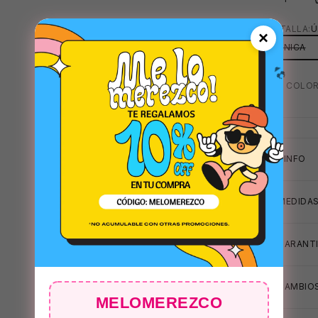
TU TALLA:
Ú
×
ÚNICA
MAS COLOR
+INFO
MEDIDA
GARANT
CAMBIOS
MELOMEREZCO