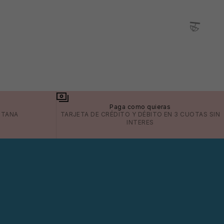
a
Paga como quieras
ITANA
TARJETA DE CRÉDITO Y DÉBITO EN 3 CUOTAS SIN
INTERES
🩳
😎