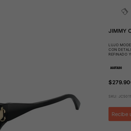
JIMMY 
LUJO MODE
CON DETAL
REFINADO Y
AGOTADO
$279.90
SKU: JC501
⛱️
Recibe 