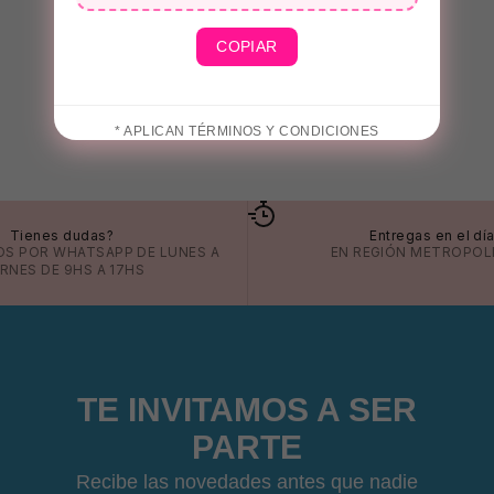
COPIAR
* APLICAN TÉRMINOS Y CONDICIONES
Tienes dudas?
Entregas en el dí
OS POR
WHATSAPP
DE LUNES A
EN REGIÓN METROPOL
ERNES DE 9HS A 17HS
👙
TE INVITAMOS A SER
PARTE
Recibe las novedades antes que nadie