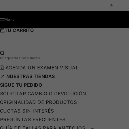
IR AL CONTENIDO
ANTERIOR
MENÚ
Menu
TU CARRITO
🩳
BUSCAR…
Búsquedas populares
🗓️ AGENDA UN EXAMEN VISUAL
📍
NUESTRAS TIENDAS
SIGUE TU PEDIDO
SOLICITAR CAMBIO O DEVOLUCIÓN
ORIGINALIDAD DE PRODUCTOS
CUOTAS SIN INTERÉS
PREGUNTAS FRECUENTES
GUÍA DE TALLAS PARA ANTEOJOS