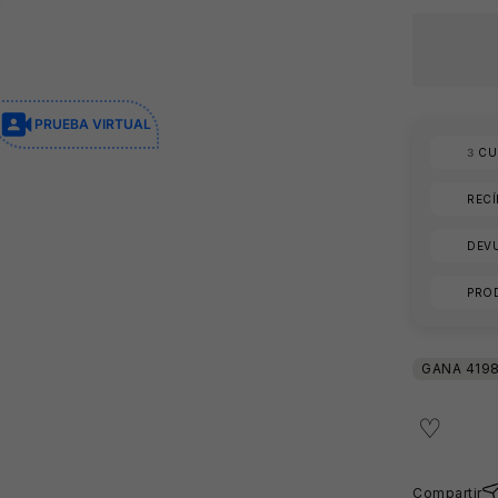
PRUEBA VIRTUAL
3
CUO
REC
DEVU
PRO
🩳
Compartir