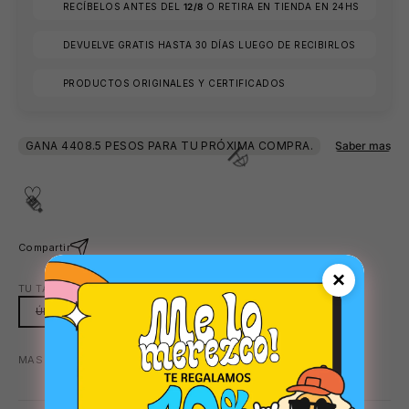
RECÍBELOS ANTES DEL
12/8
O RETIRA EN TIENDA EN 24HS
DEVUELVE GRATIS HASTA 30 DÍAS LUEGO DE RECIBIRLOS
PRODUCTOS ORIGINALES Y CERTIFICADOS

Compartir
×
TU TALLA:
ÚNICA
ÚNICA
MAS COLORES DISPONIBLES:
GRIS