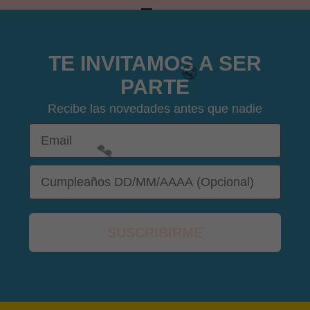
IR AL ARTÍCULO 1
IR AL ARTÍCULO 2
IR AL ARTÍCULO 3
IR AL ARTÍCULO 4
TE INVITAMOS A SER
PARTE
Recibe las novedades antes que nadie
Email
DOB
SUSCRIBIRME