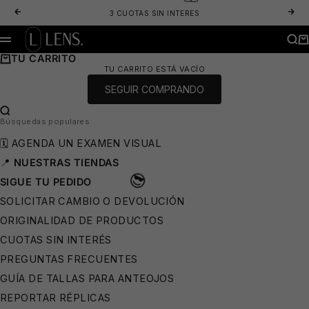
IR AL CONTENIDO
ANTERIOR
SIG
3 CUOTAS SIN INTERES
LENS. OPTICA ONLINE - LENTES DE SOL Y ANTEOJOS ÓPTICOS
BUS
CA
MENÚ
TU CARRITO
TU CARRITO ESTÁ VACÍO
SEGUIR COMPRANDO
BUSCAR…
Búsquedas populares
🗓️ AGENDA UN EXAMEN VISUAL
📍
NUESTRAS TIENDAS
SIGUE TU PEDIDO
🩳
SOLICITAR CAMBIO O DEVOLUCIÓN
ORIGINALIDAD DE PRODUCTOS
CUOTAS SIN INTERÉS
PREGUNTAS FRECUENTES
GUÍA DE TALLAS PARA ANTEOJOS
REPORTAR RÉPLICAS