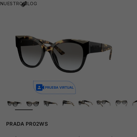
NUESTRO BLOG
😎
🧴
PRUEBA VIRTUAL
ZOOM
PRADA PR02WS