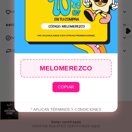
⛱️
+INFO
MEDIDAS
GARANTIA PRADA
🧴
CAMBIOS Y DEVOLUCIONES
MELOMEREZCO
COPIAR
* APLICAN TÉRMINOS Y CONDICIONES
Seller certificado
VERIFICA NUESTRO CERTIFICADO
AQUÍ