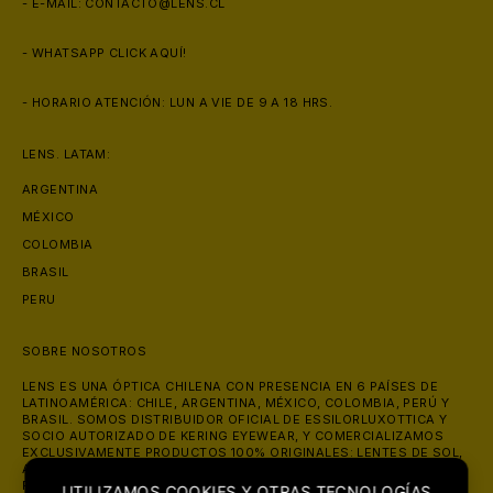
- E-MAIL:
CONTACTO@LENS.CL
- WHATSAPP
CLICK AQUÍ!
🩳
- HORARIO ATENCIÓN: LUN A VIE DE 9 A 18 HRS.
LENS. LATAM:
ARGENTINA
🩳
MÉXICO
COLOMBIA
BRASIL
PERU
SOBRE NOSOTROS
LENS ES UNA ÓPTICA CHILENA CON PRESENCIA EN 6 PAÍSES DE
LATINOAMÉRICA: CHILE, ARGENTINA, MÉXICO, COLOMBIA, PERÚ Y
BRASIL. SOMOS DISTRIBUIDOR OFICIAL DE ESSILORLUXOTTICA Y
SOCIO AUTORIZADO DE KERING EYEWEAR, Y COMERCIALIZAMOS
EXCLUSIVAMENTE PRODUCTOS 100% ORIGINALES: LENTES DE SOL,
ANTEOJOS ÓPTICOS Y LENTES DE CONTACTO DE MARCAS COMO
RAY-BAN, OAKLEY, PRADA, GUCCI Y VERSACE. ATENDEMOS ONLINE
UTILIZAMOS COOKIES Y OTRAS TECNOLOGÍAS