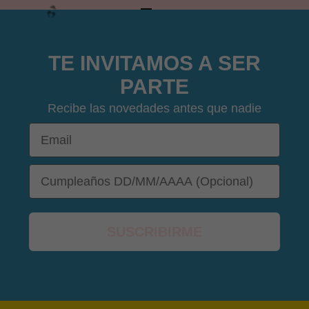
IR AL ARTÍCULO 1
IR AL ARTÍCULO 2
IR AL ARTÍCULO 3
IR AL ARTÍCULO 4
TE INVITAMOS A SER
PARTE
Recibe las novedades antes que nadie
Email
🩳
DOB
👙
SUSCRIBIRME