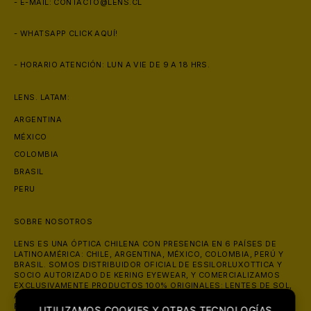
- E-MAIL:
CONTACTO@LENS.CL
- WHATSAPP
CLICK AQUÍ!
- HORARIO ATENCIÓN: LUN A VIE DE 9 A 18 HRS.
LENS. LATAM:
ARGENTINA
MÉXICO
COLOMBIA
BRASIL
PERU
SOBRE NOSOTROS
LENS ES UNA ÓPTICA CHILENA CON PRESENCIA EN 6 PAÍSES DE
LATINOAMÉRICA: CHILE, ARGENTINA, MÉXICO, COLOMBIA, PERÚ Y
BRASIL. SOMOS DISTRIBUIDOR OFICIAL DE ESSILORLUXOTTICA Y
SOCIO AUTORIZADO DE KERING EYEWEAR, Y COMERCIALIZAMOS
EXCLUSIVAMENTE PRODUCTOS 100% ORIGINALES: LENTES DE SOL,
ANTEOJOS ÓPTICOS Y LENTES DE CONTACTO DE MARCAS COMO
RAY-BAN, OAKLEY, PRADA, GUCCI Y VERSACE. ATENDEMOS ONLINE
UTILIZAMOS COOKIES Y OTRAS TECNOLOGÍAS