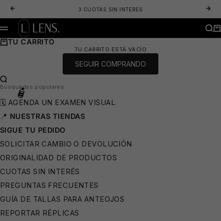
IR AL CONTENIDO
ANTERIOR
SIG
3 CUOTAS SIN INTERES
LENS. OPTICA ONLINE - LENTES DE SOL Y ANTEOJOS ÓPTICOS
BUS
CA
MENÚ
TU CARRITO
TU CARRITO ESTÁ VACÍO
SEGUIR COMPRANDO
BUSCAR…
Búsquedas populares
🗓️ AGENDA UN EXAMEN VISUAL
📍
NUESTRAS TIENDAS
SIGUE TU PEDIDO
SOLICITAR CAMBIO O DEVOLUCIÓN
ORIGINALIDAD DE PRODUCTOS
🩳
CUOTAS SIN INTERÉS
PREGUNTAS FRECUENTES
🧴
GUÍA DE TALLAS PARA ANTEOJOS
REPORTAR RÉPLICAS