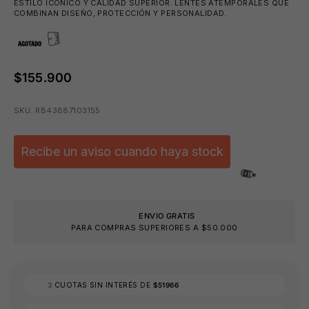
ESTILO ICÓNICO Y CALIDAD SUPERIOR. LENTES ATEMPORALES QUE
COMBINAN DISEÑO, PROTECCIÓN Y PERSONALIDAD.
AGOTADO
⛱️
$155.900
🩳
SKU: RB43887103155
Recibe un aviso cuando haya stock
ENVIO GRATIS
PARA COMPRAS SUPERIORES A $50.000
🩳
3
CUOTAS SIN INTERÉS DE
$51966