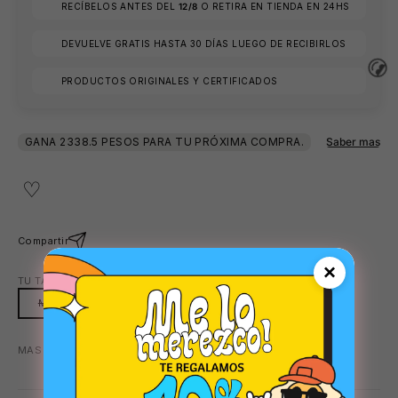
RECÍBELOS ANTES DEL
12/8
O RETIRA EN TIENDA EN 24HS
🧴
DEVUELVE GRATIS HASTA 30 DÍAS LUEGO DE RECIBIRLOS
PRODUCTOS ORIGINALES Y CERTIFICADOS
Compartir
😎
×
TU TALLA:
M
M
MAS COLORES DISPONIBLES:
VERDE