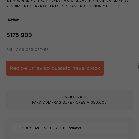
INNOVACIÓN ÓPTICA Y TECNOLOGÍA DEPORTIVA. LENTES DE ALTO
RENDIMIENTO PARA QUIENES BUSCAN PROTECCIÓN Y ESTILO.
AGOTADO
$175.900
🩳
SKU: OO91029102T455
Recibe un aviso cuando haya stock
ENVIO GRATIS
PARA COMPRAS SUPERIORES A $50.000
🩳
3
CUOTAS SIN INTERÉS DE
$58633