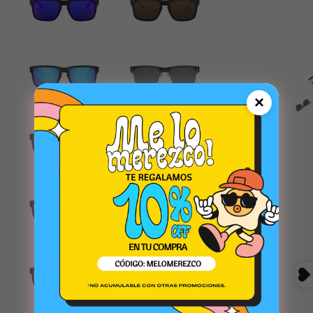
AZUL
NEGRO
×
AZUL
AZUL
NEGRO
AZUL
NARANJA
GRIS
NEGRO
AZUL