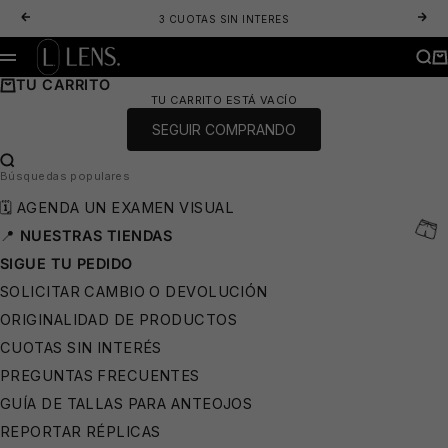
IR AL CONTENIDO
ANTERIOR
SIG
3 CUOTAS SIN INTERES
LENS. OPTICA ONLINE - LENTES DE SOL Y ANTEOJOS ÓPTICOS
BUS
CA
MENÚ
TU CARRITO
TU CARRITO ESTÁ VACÍO
SEGUIR COMPRANDO
BUSCAR…
Búsquedas populares
👙
🗓️ AGENDA UN EXAMEN VISUAL
📍
NUESTRAS TIENDAS
SIGUE TU PEDIDO
SOLICITAR CAMBIO O DEVOLUCIÓN
ORIGINALIDAD DE PRODUCTOS
CUOTAS SIN INTERÉS
PREGUNTAS FRECUENTES
GUÍA DE TALLAS PARA ANTEOJOS
REPORTAR RÉPLICAS