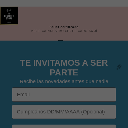
Seller certificado
VERIFICA NUESTRO CERTIFICADO
AQUÍ
IR AL ARTÍCULO 1
IR AL ARTÍCULO 2
IR AL ARTÍCULO 3
IR AL ARTÍCULO 4
TE INVITAMOS A SER
PARTE
Recibe las novedades antes que nadie
Email
DOB