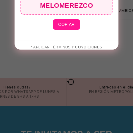
MELOMEREZCO
CAMBIOS
COPIAR
* APLICAN TÉRMINOS Y CONDICIONES
🕶️
Tienes dudas?
Entregas en el dí
OS POR
WHATSAPP
DE LUNES A
EN REGIÓN METROPOL
ERNES DE 9HS A 17HS