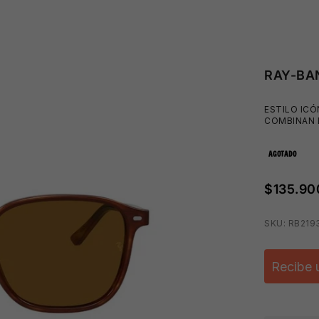
RAY-BA
ESTILO ICÓ
COMBINAN 
AGOTADO
😎
$135.90
SKU: RB219
Recibe 