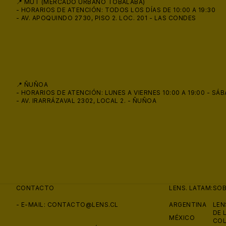
📍 MUT (MERCADO URBANO TOBALABA)
- HORARIOS DE ATENCIÓN: TODOS LOS DÍAS DE 10:00 A 19:30
- AV. APOQUINDO 2730, PISO 2. LOC. 201 - LAS CONDES
📍 ÑUÑOA
- HORARIOS DE ATENCIÓN: LUNES A VIERNES 10:00 A 19:00 - SÁB
- AV. IRARRÁZAVAL 2302, LOCAL 2. - ÑUÑOA
😎
CONTACTO
LENS. LATAM:
SO
- E-MAIL:
CONTACTO@LENS.CL
ARGENTINA
LEN
DE 
MÉXICO
COL