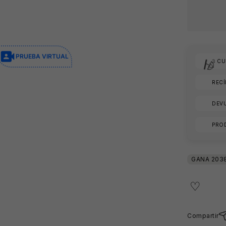
PRUEBA VIRTUAL
3
CUO
REC
DEVU
PRO

Compartir