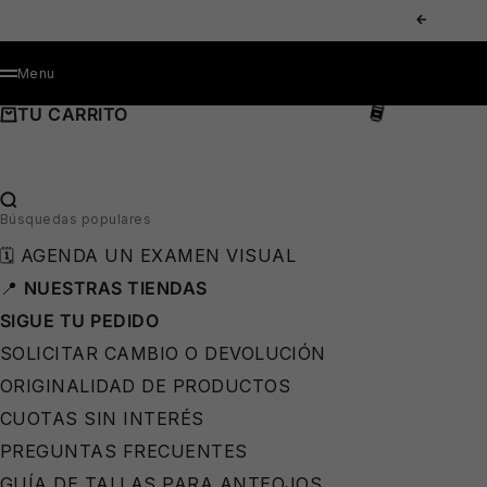
IR AL CONTENIDO
ANTERIOR
MENÚ
Menu
TU CARRITO
🕶️
BUSCAR…
Búsquedas populares
🗓️ AGENDA UN EXAMEN VISUAL
📍
NUESTRAS TIENDAS
SIGUE TU PEDIDO
SOLICITAR CAMBIO O DEVOLUCIÓN
ORIGINALIDAD DE PRODUCTOS
CUOTAS SIN INTERÉS
PREGUNTAS FRECUENTES
GUÍA DE TALLAS PARA ANTEOJOS