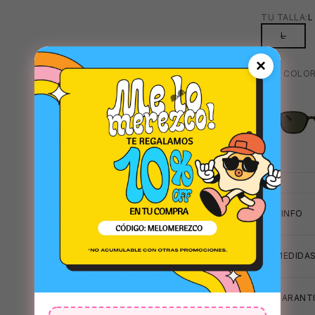
TU TALLA:
L
L
×
MAS COLOR
VERDE
+INFO
⛱️
MEDIDA
GARANTI