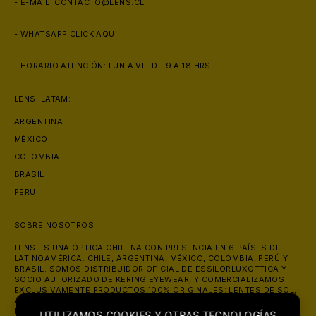
- E-MAIL:
CONTACTO@LENS.CL
- WHATSAPP
CLICK AQUÍ!
- HORARIO ATENCIÓN: LUN A VIE DE 9 A 18 HRS.
LENS. LATAM:
ARGENTINA
🕶
MÉXICO
COLOMBIA
BRASIL
PERU
SOBRE NOSOTROS
LENS ES UNA ÓPTICA CHILENA CON PRESENCIA EN 6 PAÍSES DE
LATINOAMÉRICA: CHILE, ARGENTINA, MÉXICO, COLOMBIA, PERÚ Y
BRASIL. SOMOS DISTRIBUIDOR OFICIAL DE ESSILORLUXOTTICA Y
SOCIO AUTORIZADO DE KERING EYEWEAR, Y COMERCIALIZAMOS
EXCLUSIVAMENTE PRODUCTOS 100% ORIGINALES: LENTES DE SOL,
ANTEOJOS ÓPTICOS Y LENTES DE CONTACTO DE MARCAS COMO
RAY-BAN, OAKLEY, PRADA, GUCCI Y VERSACE. ATENDEMOS ONLINE
UTILIZAMOS COOKIES Y OTRAS TECNOLOGÍAS