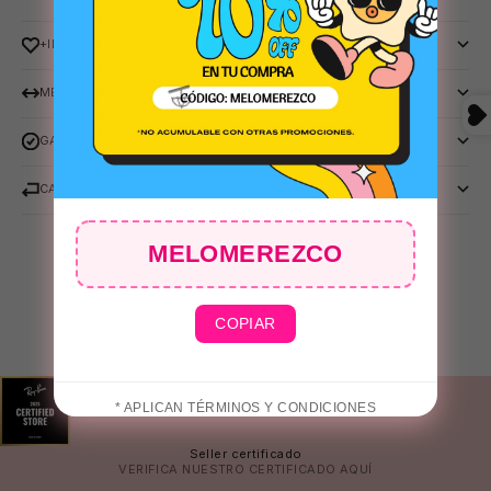
🕶️
+INFO
MEDIDAS
GARANTIA RAY-BAN
CAMBIOS Y DEVOLUCIONES
😎
MELOMEREZCO
⛱️
COPIAR
* APLICAN TÉRMINOS Y CONDICIONES
Seller certificado
VERIFICA NUESTRO CERTIFICADO
AQUÍ