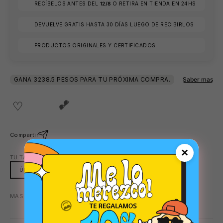
RECÍBELOS ANTES DEL
12/8
O RETIRA EN TIENDA EN 24HS
DEVUELVE GRATIS HASTA 30 DÍAS LUEGO DE RECIBIRLOS
⛱️
PRODUCTOS ORIGINALES Y CERTIFICADOS
⛱️
Compartir
×
TU TALLA:
ÚNICA
ÚNICA
MAS COLORES DISPONIBLES:
AZUL