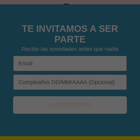
IR AL ARTÍCULO 1
IR AL ARTÍCULO 2
IR AL ARTÍCULO 3
IR AL ARTÍCULO 4
TE INVITAMOS A SER
PARTE
Recibe las novedades antes que nadie
Email
DOB
SUSCRIBIRME