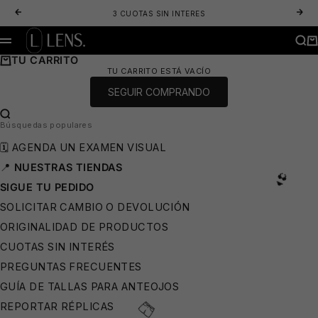
IR AL CONTENIDO
ANTERIOR
SIG
3 CUOTAS SIN INTERES
LENS. OPTICA ONLINE - LENTES DE SOL Y ANTEOJOS ÓPTICOS
BUS
CA
MENÚ
TU CARRITO
TU CARRITO ESTÁ VACÍO
SEGUIR COMPRANDO
BUSCAR…
Búsquedas populares
😎
🗓️ AGENDA UN EXAMEN VISUAL
📍
NUESTRAS TIENDAS
SIGUE TU PEDIDO
SOLICITAR CAMBIO O DEVOLUCIÓN
ORIGINALIDAD DE PRODUCTOS
CUOTAS SIN INTERÉS
PREGUNTAS FRECUENTES
GUÍA DE TALLAS PARA ANTEOJOS
REPORTAR RÉPLICAS