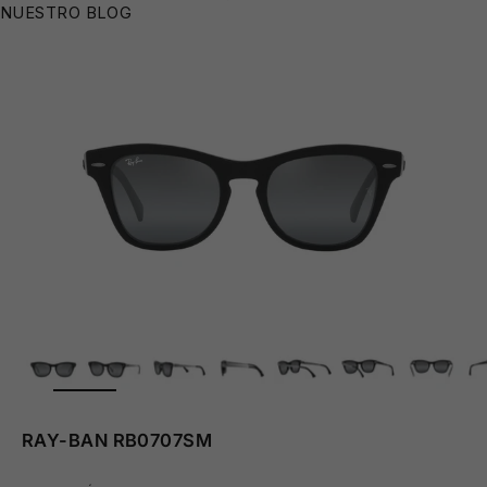
NUESTRO BLOG
👙
🩳
ZOOM
RAY-BAN RB0707SM