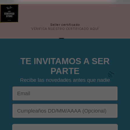
👙
🩳
Seller certificado
🧴
VERIFICA NUESTRO CERTIFICADO
AQUÍ
IR AL ARTÍCULO 1
IR AL ARTÍCULO 2
IR AL ARTÍCULO 3
IR AL ARTÍCULO 4
TE INVITAMOS A SER
PARTE
Recibe las novedades antes que nadie
Email
DOB