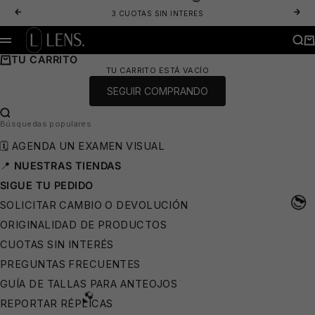
IR AL CONTENIDO
ANTERIOR
SIG
3 CUOTAS SIN INTERES
LENS. OPTICA ONLINE - LENTES DE SOL Y ANTEOJOS ÓPTICOS
BUS
CA
MENÚ
TU CARRITO
TU CARRITO ESTÁ VACÍO
SEGUIR COMPRANDO
BUSCAR…
Búsquedas populares
🗓️ AGENDA UN EXAMEN VISUAL
📍
NUESTRAS TIENDAS
🧴
SIGUE TU PEDIDO
SOLICITAR CAMBIO O DEVOLUCIÓN
ORIGINALIDAD DE PRODUCTOS
CUOTAS SIN INTERÉS
PREGUNTAS FRECUENTES
GUÍA DE TALLAS PARA ANTEOJOS
REPORTAR RÉPLICAS