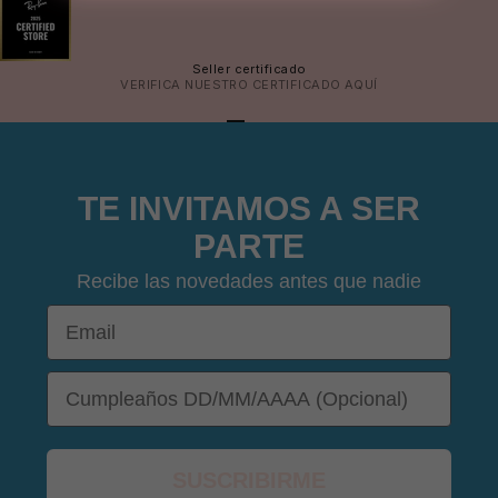
Seller certificado
VERIFICA NUESTRO CERTIFICADO
AQUÍ
IR AL ARTÍCULO 1
IR AL ARTÍCULO 2
IR AL ARTÍCULO 3
IR AL ARTÍCULO 4
TE INVITAMOS A SER
PARTE
Recibe las novedades antes que nadie
Email
DOB
SUSCRIBIRME