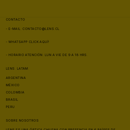
CONTACTO
- E-MAIL:
CONTACTO@LENS.CL
- WHATSAPP
CLICK AQUÍ!
🩳
- HORARIO ATENCIÓN: LUN A VIE DE 9 A 18 HRS.
🕶️
LENS. LATAM:
ARGENTINA
MÉXICO
COLOMBIA
BRASIL
PERU
SOBRE NOSOTROS
LENS ES UNA ÓPTICA CHILENA CON PRESENCIA EN 6 PAÍSES DE