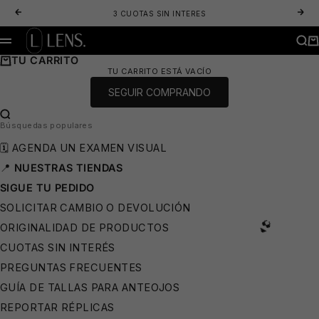
IR AL CONTENIDO
ANTERIOR
SIG
3 CUOTAS SIN INTERES
LENS. OPTICA ONLINE - LENTES DE SOL Y ANTEOJOS ÓPTICOS
BUS
CA
MENÚ
TU CARRITO
TU CARRITO ESTÁ VACÍO
SEGUIR COMPRANDO
BUSCAR…
Búsquedas populares
🗓️ AGENDA UN EXAMEN VISUAL
📍
NUESTRAS TIENDAS
😎
SIGUE TU PEDIDO
SOLICITAR CAMBIO O DEVOLUCIÓN
ORIGINALIDAD DE PRODUCTOS
CUOTAS SIN INTERÉS
PREGUNTAS FRECUENTES
GUÍA DE TALLAS PARA ANTEOJOS
REPORTAR RÉPLICAS