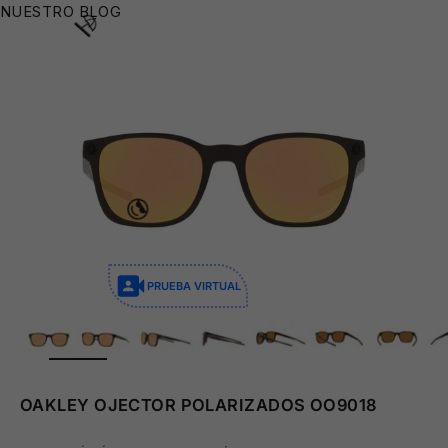
NUESTRO BLOG
👙
⛱️
PRUEBA VIRTUAL
ZOOM
OAKLEY OJECTOR POLARIZADOS OO9018
😎