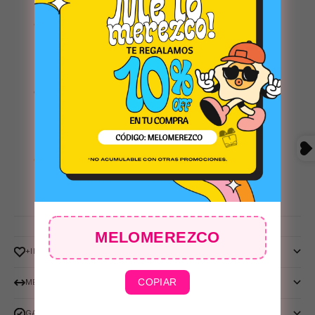
VERDE
VERDE
😎
MARRON
MELOMEREZCO
+INFO
🕶️
COPIAR
MEDIDAS
GARANTIA RAY-BAN