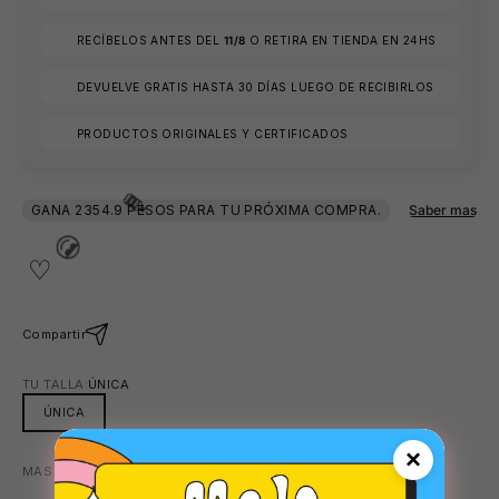
RECÍBELOS ANTES DEL
11/8
O RETIRA EN TIENDA EN 24HS
DEVUELVE GRATIS HASTA 30 DÍAS LUEGO DE RECIBIRLOS
PRODUCTOS ORIGINALES Y CERTIFICADOS
Compartir
TU TALLA:
ÚNICA
🧴
ÚNICA
×
MAS COLORES DISPONIBLES:
MARRON
AZUL
VERDE