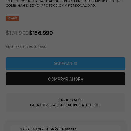
ESTILO ICÓNICO Y CALIDAD SUPERIOR. LENTES ATEMPORALES QUE
COMBINAN DISEÑO, PROTECCIÓN Y PERSONALIDAD.
10% OFF
PRECIO ANTERIOR:
$174.900
$156.990
SKU: RB34479001A550
AGREGAR 🛒
COMPRAR AHORA
⛱️
ENVIO GRATIS
PARA COMPRAS SUPERIORES A $50.000
3
CUOTAS SIN INTERÉS DE
$52330