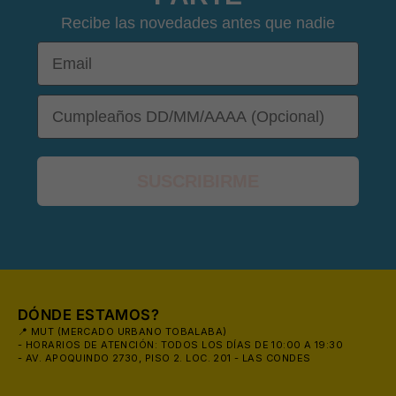
Recibe las novedades antes que nadie
Email
DOB
👙
SUSCRIBIRME
DÓNDE ESTAMOS?
📍 MUT (MERCADO URBANO TOBALABA)
- HORARIOS DE ATENCIÓN: TODOS LOS DÍAS DE 10:00 A 19:30
- AV. APOQUINDO 2730, PISO 2. LOC. 201 - LAS CONDES