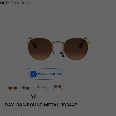
🕶️
NUESTRO BLOG
PRUEBA VIRTUAL
ZOOM
🕶️
RAY-BAN ROUND METAL RB3447