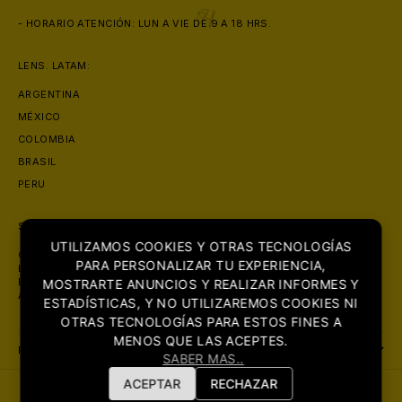
- HORARIO ATENCIÓN: LUN A VIE DE 9 A 18 HRS.
LENS. LATAM:
ARGENTINA
MÉXICO
COLOMBIA
BRASIL
PERU
SOBRE NOSOTROS
UTILIZAMOS COOKIES Y OTRAS TECNOLOGÍAS
CON PRESENCIA EN MAS DE 6 PAISES, LENS. SE POSICIONA COMO
PARA PERSONALIZAR TU EXPERIENCIA,
LA ÓPTICA MAS GRANDE DE LATINOAMERICA. CON FOCO PRINCIPAL
EN LA COMERCIALIZACIÓN DE PRODUCTOS ORIGINALES DE LA MAS
MOSTRARTE ANUNCIOS Y REALIZAR INFORMES Y
ALTA CALIDAD.
ESTADÍSTICAS, Y NO UTILIZAREMOS COOKIES NI
⛱️
OTRAS TECNOLOGÍAS PARA ESTOS FINES A
MENOS QUE LAS ACEPTES.
POLITICAS:
SABER MAS..
ACEPTAR
RECHAZAR