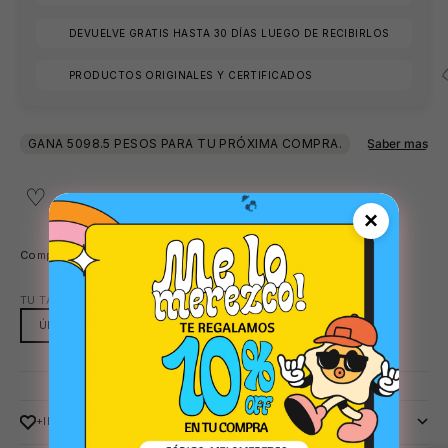
DEVUELVE GRATIS HASTA 30 DÍAS LUEGO DE RECIBIRLOS
PRODUCTOS ORIGINALES Y CERTIFICADOS
🩳
×
Compartir
TU TALLA:
ÚNICA
ÚNICA
+INFO