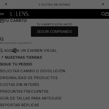
IR AL CONTENIDO
ANTERIOR
SIG
3 CUOTAS SIN INTERES
LENS. OPTICA ONLINE - LENTES DE SOL Y ANTEOJOS ÓPTICOS
BUS
CA
MENÚ
TU CARRITO
TU CARRITO ESTÁ VACÍO
SEGUIR COMPRANDO
BUSCAR…
Búsquedas populares
🗓️ AGENDA UN EXAMEN VISUAL
📍
NUESTRAS TIENDAS
SIGUE TU PEDIDO
SOLICITAR CAMBIO O DEVOLUCIÓN
🩳
ORIGINALIDAD DE PRODUCTOS
CUOTAS SIN INTERÉS
PREGUNTAS FRECUENTES
⛱️
GUÍA DE TALLAS PARA ANTEOJOS
REPORTAR RÉPLICAS