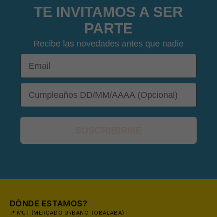
TE INVITAMOS A SER
PARTE
⛱️
Recibe las novedades antes que nadie
Email

DOB
SUSCRIBIRME
DÓNDE ESTAMOS?
📍 MUT (MERCADO URBANO TOBALABA)