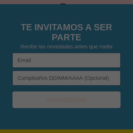
IR AL ARTÍCULO 1
IR AL ARTÍCULO 2
IR AL ARTÍCULO 3
IR AL ARTÍCULO 4
TE INVITAMOS A SER
PARTE
Recibe las novedades antes que nadie
Email
🩳
DOB
SUSCRIBIRME
👙