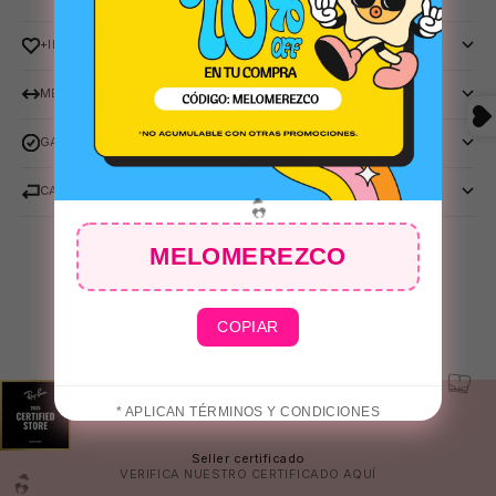
+INFO
MEDIDAS
GARANTIA RAY-BAN
CAMBIOS Y DEVOLUCIONES
MELOMEREZCO
COPIAR
* APLICAN TÉRMINOS Y CONDICIONES
Seller certificado
👙
VERIFICA NUESTRO CERTIFICADO
AQUÍ