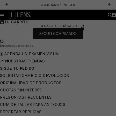
IR AL CONTENIDO
ANTERIOR
SIG
3 CUOTAS SIN INTERES
LENS. OPTICA ONLINE - LENTES DE SOL Y ANTEOJOS ÓPTICOS
BUS
CA
MENÚ
TU CARRITO
TU CARRITO ESTÁ VACÍO
SEGUIR COMPRANDO
⛱️
BUSCAR…
Búsquedas populares
🗓️ AGENDA UN EXAMEN VISUAL
📍
NUESTRAS TIENDAS
SIGUE TU PEDIDO
SOLICITAR CAMBIO O DEVOLUCIÓN
🧴
ORIGINALIDAD DE PRODUCTOS
CUOTAS SIN INTERÉS
PREGUNTAS FRECUENTES
GUÍA DE TALLAS PARA ANTEOJOS
REPORTAR RÉPLICAS