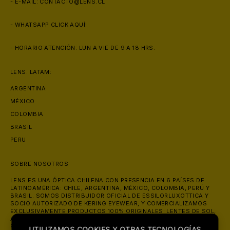
- E-MAIL:
CONTACTO@LENS.CL
- WHATSAPP
CLICK AQUÍ!
- HORARIO ATENCIÓN: LUN A VIE DE 9 A 18 HRS.
LENS. LATAM:
ARGENTINA
MÉXICO
🩳
COLOMBIA
BRASIL
PERU
SOBRE NOSOTROS
LENS ES UNA ÓPTICA CHILENA CON PRESENCIA EN 6 PAÍSES DE
LATINOAMÉRICA: CHILE, ARGENTINA, MÉXICO, COLOMBIA, PERÚ Y
BRASIL. SOMOS DISTRIBUIDOR OFICIAL DE ESSILORLUXOTTICA Y
SOCIO AUTORIZADO DE KERING EYEWEAR, Y COMERCIALIZAMOS
EXCLUSIVAMENTE PRODUCTOS 100% ORIGINALES: LENTES DE SOL,
ANTEOJOS ÓPTICOS Y LENTES DE CONTACTO DE MARCAS COMO
RAY-BAN, OAKLEY, PRADA, GUCCI Y VERSACE. ATENDEMOS ONLINE
UTILIZAMOS COOKIES Y OTRAS TECNOLOGÍAS