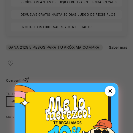
RECÍBELOS ANTES DEL
12/8
O RETIRA EN TIENDA EN 24HS
DEVUELVE GRATIS HASTA 30 DÍAS LUEGO DE RECIBIRLOS
PRODUCTOS ORIGINALES Y CERTIFICADOS
⛱️
Compartir
×
TU TALLA:
ÚNICA
ÚNICA
MAS COLORES DISPONIBLES:
AZUL