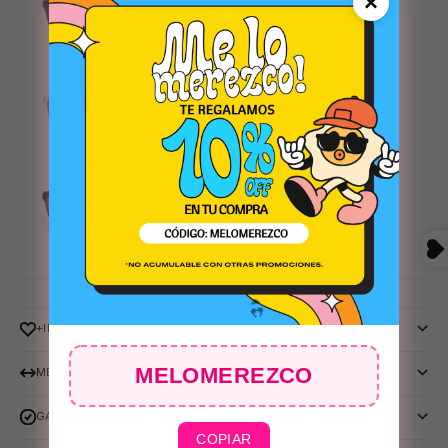
×
AZUL
ROJO
⛱️
ROSADO
+INFO
MELOMEREZCO
MEDIDAS
GARANTIA OAKLEY
COPIAR