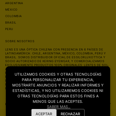
ARGENTINA
MÉXICO
COLOMBIA
BRASIL
PERU
SOBRE NOSOTROS
LENS ES UNA ÓPTICA CHILENA CON PRESENCIA EN 6 PAÍSES DE
LATINOAMÉRICA: CHILE, ARGENTINA, MÉXICO, COLOMBIA, PERÚ Y
BRASIL. SOMOS DISTRIBUIDOR OFICIAL DE ESSILORLUXOTTICA Y
SOCIO AUTORIZADO DE KERING EYEWEAR, Y COMERCIALIZAMOS
EXCLUSIVAMENTE PRODUCTOS 100% ORIGINALES: LENTES DE SOL,
ANTEOJOS ÓPTICOS Y LENTES DE CONTACTO DE MARCAS COMO
RAY-BAN, OAKLEY, PRADA, GUCCI Y VERSACE. ATENDEMOS ONLINE
UTILIZAMOS COOKIES Y OTRAS TECNOLOGÍAS
EN LENS.CL CON ENVÍO A TODO CHILE, Y EN NUESTRAS TIENDAS DE
PARA PERSONALIZAR TU EXPERIENCIA,
LAS CONDES (MUT, AV. APOQUINDO 2730) Y ÑUÑOA (AV.
IRARRÁZAVAL 2302), CON MÁS DE 700 RESEÑAS Y 4.8 ESTRELLAS
MOSTRARTE ANUNCIOS Y REALIZAR INFORMES Y
EN GOOGLE.
ESTADÍSTICAS, Y NO UTILIZAREMOS COOKIES NI
OTRAS TECNOLOGÍAS PARA ESTOS FINES A
MENOS QUE LAS ACEPTES.
POLITICAS:
SABER MAS..
ACEPTAR
RECHAZAR