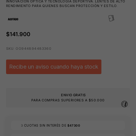
INNOVACIÓN ÓPTICA Y TECNOLOGÍA DEPORTIVA. LENTES DE ALTO
RENDIMIENTO PARA QUIENES BUSCAN PROTECCIÓN Y ESTILO.
AGOTADO
$141.900
SKU: OO944894483360
Recibe un aviso cuando haya stock
ENVIO GRATIS
PARA COMPRAS SUPERIORES A $50.000
⛱️
🩳
3
CUOTAS SIN INTERÉS DE
$47300