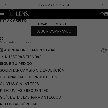
IR AL CONTENIDO
ANTERIOR
SIG
3 CUOTAS SIN INTERES
LENS. OPTICA ONLINE - LENTES DE SOL Y ANTEOJOS ÓPTICOS
BUS
CA
MENÚ
TU CARRITO
TU CARRITO ESTÁ VACÍO
SEGUIR COMPRANDO
BUSCAR…
⛱️
Búsquedas populares
🗓️ AGENDA UN EXAMEN VISUAL
📍
NUESTRAS TIENDAS
SIGUE TU PEDIDO
SOLICITAR CAMBIO O DEVOLUCIÓN
ORIGINALIDAD DE PRODUCTOS
CUOTAS SIN INTERÉS
PREGUNTAS FRECUENTES
GUÍA DE TALLAS PARA ANTEOJOS
REPORTAR RÉPLICAS