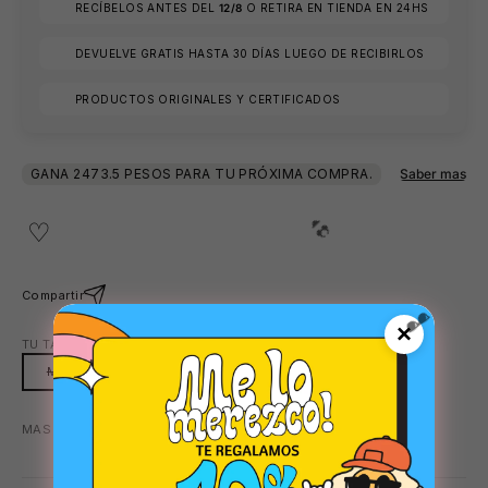
😎
RECÍBELOS ANTES DEL
12/8
O RETIRA EN TIENDA EN 24HS
😎
DEVUELVE GRATIS HASTA 30 DÍAS LUEGO DE RECIBIRLOS
PRODUCTOS ORIGINALES Y CERTIFICADOS
Compartir
×
TU TALLA:
M
M
MAS COLORES DISPONIBLES:
VERDE
👙