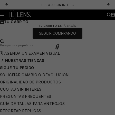
IR AL CONTENIDO
ANTERIOR
SIG
3 CUOTAS SIN INTERES
LENS. OPTICA ONLINE - LENTES DE SOL Y ANTEOJOS ÓPTICOS
BUS
CA
MENÚ
TU CARRITO
TU CARRITO ESTÁ VACÍO
SEGUIR COMPRANDO
BUSCAR…
Búsquedas populares
🗓️ AGENDA UN EXAMEN VISUAL
📍
NUESTRAS TIENDAS
SIGUE TU PEDIDO
SOLICITAR CAMBIO O DEVOLUCIÓN
ORIGINALIDAD DE PRODUCTOS
CUOTAS SIN INTERÉS
PREGUNTAS FRECUENTES
🧴
GUÍA DE TALLAS PARA ANTEOJOS
REPORTAR RÉPLICAS