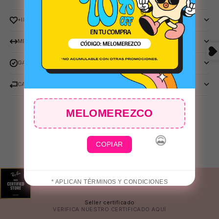
🕶️
+INFO
MEDIDAS
GARANTIA RAY-BAN
CAMBIOS Y DEVOLUCIONES
MELOMEREZCO
COPIAR
🧴
* APLICAN TÉRMINOS Y CONDICIONES
Seller certificado
VERIFICA NUESTRO CERTIFICADO
AQUÍ