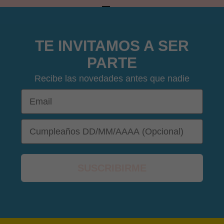
IR AL ARTÍCULO 1
IR AL ARTÍCULO 2
IR AL ARTÍCULO 3
IR AL ARTÍCULO 4
😎
TE INVITAMOS A SER
PARTE
Recibe las novedades antes que nadie
Email
DOB
SUSCRIBIRME