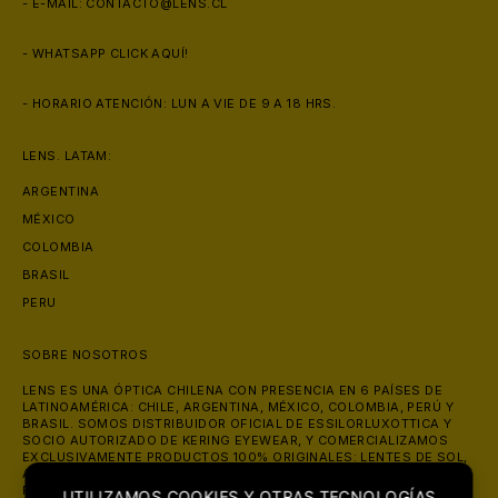
- E-MAIL:
CONTACTO@LENS.CL
- WHATSAPP
CLICK AQUÍ!
- HORARIO ATENCIÓN: LUN A VIE DE 9 A 18 HRS.
LENS. LATAM:
ARGENTINA
MÉXICO
COLOMBIA
BRASIL
PERU
SOBRE NOSOTROS
LENS ES UNA ÓPTICA CHILENA CON PRESENCIA EN 6 PAÍSES DE
LATINOAMÉRICA: CHILE, ARGENTINA, MÉXICO, COLOMBIA, PERÚ Y
BRASIL. SOMOS DISTRIBUIDOR OFICIAL DE ESSILORLUXOTTICA Y
SOCIO AUTORIZADO DE KERING EYEWEAR, Y COMERCIALIZAMOS
EXCLUSIVAMENTE PRODUCTOS 100% ORIGINALES: LENTES DE SOL,
ANTEOJOS ÓPTICOS Y LENTES DE CONTACTO DE MARCAS COMO
RAY-BAN, OAKLEY, PRADA, GUCCI Y VERSACE. ATENDEMOS ONLINE
UTILIZAMOS COOKIES Y OTRAS TECNOLOGÍAS