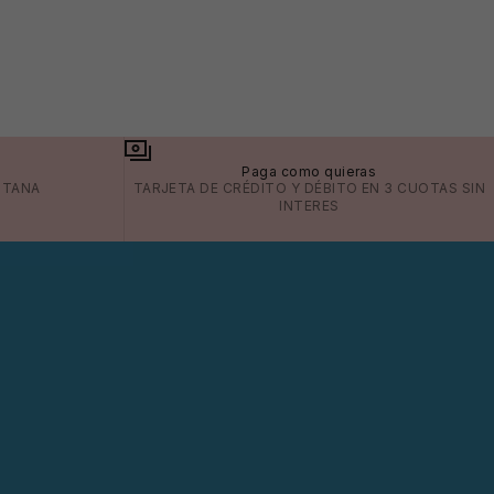
a
Paga como quieras
ITANA
TARJETA DE CRÉDITO Y DÉBITO EN 3 CUOTAS SIN
INTERES