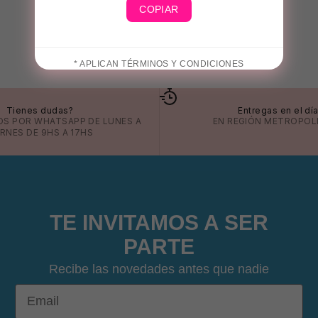
COPIAR
* APLICAN TÉRMINOS Y CONDICIONES
Tienes dudas?
Entregas en el dí
OS POR
WHATSAPP
DE LUNES A
EN REGIÓN METROPOL
ERNES DE 9HS A 17HS
TE INVITAMOS A SER
PARTE
Recibe las novedades antes que nadie
Email