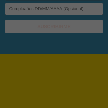
DOB
SUSCRIBIRME
🩳