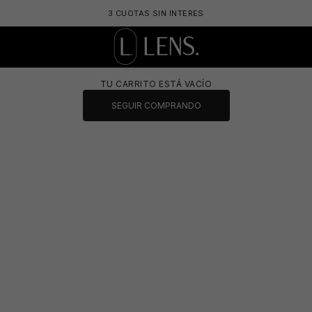
3 CUOTAS SIN INTERES
🩳
LENS. OPTICA ONLINE - LENTES DE SOL Y 
TU CARRITO ESTÁ VACÍO
SEGUIR COMPRANDO
🧴
😎