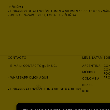
📍 ÑUÑOA
- HORARIOS DE ATENCIÓN: LUNES A VIERNES 10:00 A 19:00 - SÁB
- AV. IRARRÁZAVAL 2302, LOCAL 2. - ÑUÑOA
🩳
CONTACTO
LENS. LATAM:
SO
- E-MAIL:
CONTACTO@LENS.CL
ARGENTINA
CON
COM
MÉXICO
FOC
- WHATSAPP
CLICK AQUÍ!
PRO
COLOMBIA
BRASIL
- HORARIO ATENCIÓN: LUN A VIE DE 9 A 18 HRS.
PERU