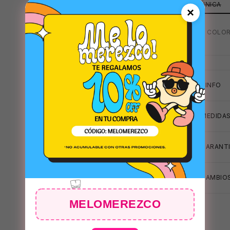
ÚNICA
×
MAS COLOR
+INFO
👙
👙
MEDIDA
😎
GARANT
CAMBIOS
MELOMEREZCO