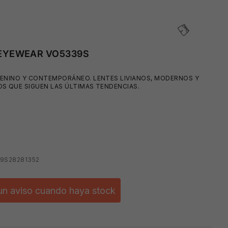
EYEWEAR VO5339S
MENINO Y CONTEMPORÁNEO. LENTES LIVIANOS, MODERNOS Y
S QUE SIGUEN LAS ÚLTIMAS TENDENCIAS.
39S28281352
un aviso cuando haya stock
🧴