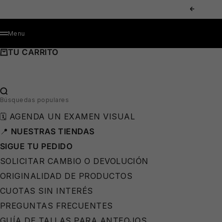
IR AL CONTENIDO
ANTERIOR
MENÚ
Menu
TU CARRITO
BUSCAR…
Búsquedas populares
🗓️ AGENDA UN EXAMEN VISUAL
📍
NUESTRAS TIENDAS
SIGUE TU PEDIDO
SOLICITAR CAMBIO O DEVOLUCIÓN
ORIGINALIDAD DE PRODUCTOS
CUOTAS SIN INTERÉS
PREGUNTAS FRECUENTES
GUÍA DE TALLAS PARA ANTEOJOS