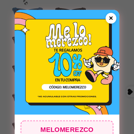
×
VERDE
MARRON
🩳
VERDE
MARRON
GRIS
VERDE
👙
AZUL
MELOMEREZCO