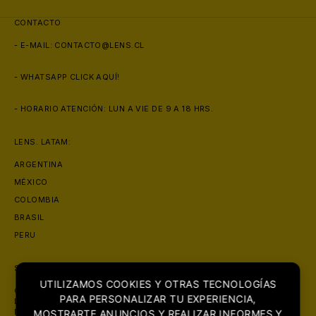
CONTACTO
- E-MAIL:
CONTACTO@LENS.CL
- WHATSAPP
CLICK AQUÍ!
🧴
- HORARIO ATENCIÓN: LUN A VIE DE 9 A 18 HRS.
LENS. LATAM:
ARGENTINA
MÉXICO
COLOMBIA
BRASIL
PERU
SOBRE NOSOTROS
UTILIZAMOS COOKIES Y OTRAS TECNOLOGÍAS
CON PRESENCIA EN MAS DE 6 PAISES, LENS. SE POSICIONA COMO
PARA PERSONALIZAR TU EXPERIENCIA,
LA ÓPTICA MAS GRANDE DE LATINOAMERICA. CON FOCO PRINCIPAL
EN LA COMERCIALIZACIÓN DE PRODUCTOS ORIGINALES DE LA MAS
MOSTRARTE ANUNCIOS Y REALIZAR INFORMES Y