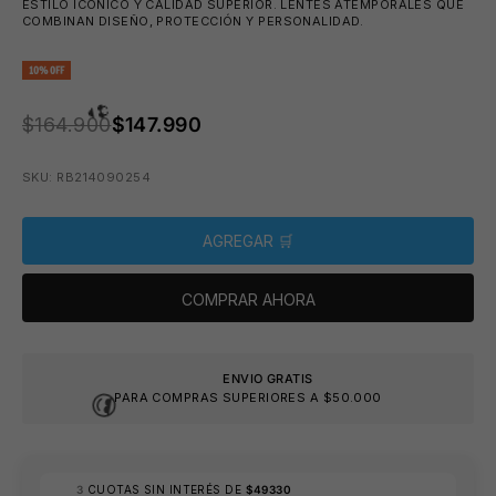
ESTILO ICÓNICO Y CALIDAD SUPERIOR. LENTES ATEMPORALES QUE
COMBINAN DISEÑO, PROTECCIÓN Y PERSONALIDAD.
10% OFF
PRECIO ANTERIOR:
$164.900
$147.990
SKU: RB214090254
😎
AGREGAR 🛒
COMPRAR AHORA
ENVIO GRATIS
👙
PARA COMPRAS SUPERIORES A $50.000
3
CUOTAS SIN INTERÉS DE
$49330