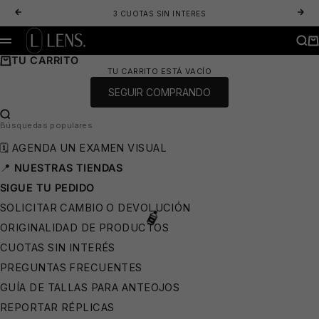
IR AL CONTENIDO
ANTERIOR
SIG
3 CUOTAS SIN INTERES
LENS. OPTICA ONLINE - LENTES DE SOL Y ANTEOJOS ÓPTICOS
BUS
CA
MENÚ
TU CARRITO
TU CARRITO ESTÁ VACÍO
SEGUIR COMPRANDO
BUSCAR…
Búsquedas populares
🩳
🗓️ AGENDA UN EXAMEN VISUAL
📍
NUESTRAS TIENDAS
SIGUE TU PEDIDO
SOLICITAR CAMBIO O DEVOLUCIÓN
ORIGINALIDAD DE PRODUCTOS
CUOTAS SIN INTERÉS
PREGUNTAS FRECUENTES
GUÍA DE TALLAS PARA ANTEOJOS
REPORTAR RÉPLICAS