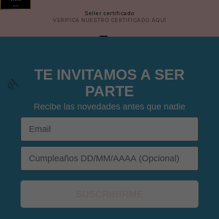
Seller certificado
VERIFICA NUESTRO CERTIFICADO
AQUÍ
IR AL ARTÍCULO 1
IR AL ARTÍCULO 2
IR AL ARTÍCULO 3
IR AL ARTÍCULO 4
TE INVITAMOS A SER
PARTE
Recibe las novedades antes que nadie
Email
DOB
SUSCRIBIRME