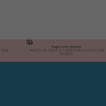
a
Paga como quieras
ITANA
TARJETA DE CRÉDITO Y DÉBITO EN 3 CUOTAS SIN
INTERES