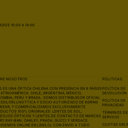
ADOS 10:00 A 14:00
BRE NOSOTROS
POLITICAS:
S ES UNA ÓPTICA CHILENA CON PRESENCIA EN 6 PAÍSES
POLÍTICA DE
LATINOAMÉRICA: CHILE, ARGENTINA, MÉXICO,
DEVOLUCIÓN
OMBIA, PERÚ Y BRASIL. SOMOS DISTRIBUIDOR OFICIAL
POLÍTICA DE
ESSILORLUXOTTICA Y SOCIO AUTORIZADO DE KERING
PRIVACIDAD
WEAR, Y COMERCIALIZAMOS EXCLUSIVAMENTE
DUCTOS 100% ORIGINALES: LENTES DE SOL,
TÉRMINOS DE
EOJOS ÓPTICOS Y LENTES DE CONTACTO DE MARCAS
SERVICIO
O RAY-BAN, OAKLEY, PRADA, GUCCI Y VERSACE.
CUOTAS SIN 
NDEMOS ONLINE EN LENS.CL CON ENVÍO A TODO