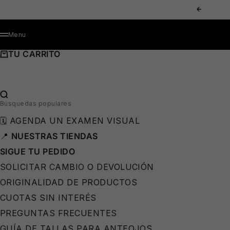
IR AL CONTENIDO
ANTERIOR
MENÚ
Menu
TU CARRITO
BUSCAR…
Búsquedas populares
🗓️ AGENDA UN EXAMEN VISUAL
📍
NUESTRAS TIENDAS
SIGUE TU PEDIDO
SOLICITAR CAMBIO O DEVOLUCIÓN
ORIGINALIDAD DE PRODUCTOS
CUOTAS SIN INTERÉS
PREGUNTAS FRECUENTES
GUÍA DE TALLAS PARA ANTEOJOS