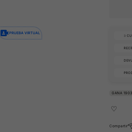
PRUEBA VIRTUAL
3
CUO
REC
DEVU
PRO
Compartir