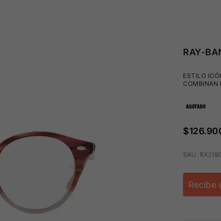
RAY-BA
ESTILO ICÓ
COMBINAN 
AGOTADO
$126.90
SKU: RX218
Recibe 