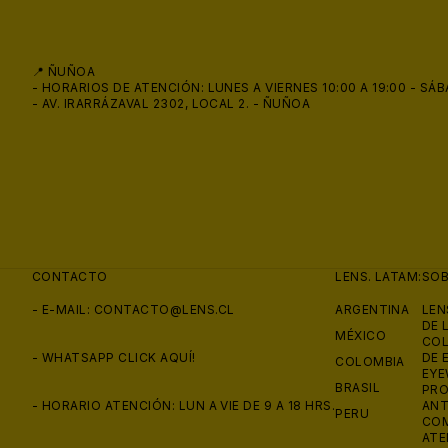
📍 ÑUÑOA
- HORARIOS DE ATENCIÓN: LUNES A VIERNES 10:00 A 19:00 - SÁB
- AV. IRARRÁZAVAL 2302, LOCAL 2. - ÑUÑOA
CONTACTO
LENS. LATAM:
SO
- E-MAIL:
CONTACTO@LENS.CL
ARGENTINA
LEN
DE 
MÉXICO
COL
- WHATSAPP
CLICK AQUÍ!
DE 
COLOMBIA
EYE
BRASIL
PRO
- HORARIO ATENCIÓN: LUN A VIE DE 9 A 18 HRS.
ANT
PERU
COM
ATE