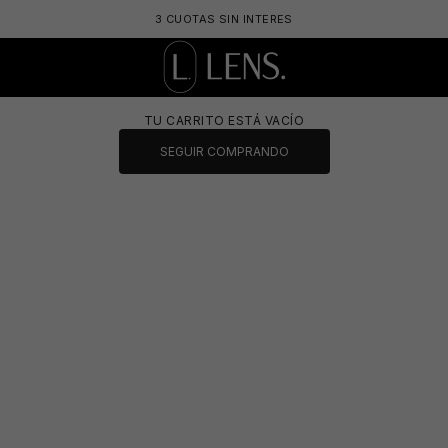
3 CUOTAS SIN INTERES
LENS. OPTICA ONLINE - LENTES DE SOL Y 
TU CARRITO ESTÁ VACÍO
SEGUIR COMPRANDO