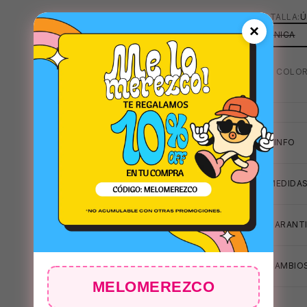
TU TALLA:
Ú
×
ÚNICA
MAS COLOR
+INFO
MEDIDA
GARANTI
CAMBIOS
MELOMEREZCO