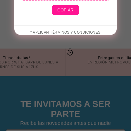
COPIAR
* APLICAN TÉRMINOS Y CONDICIONES
Tienes dudas?
Entregas en el dí
OS POR
WHATSAPP
DE LUNES A
EN REGIÓN METROPOL
ERNES DE 9HS A 17HS
TE INVITAMOS A SER
PARTE
Recibe las novedades antes que nadie