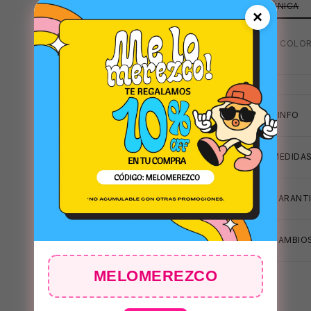
ÚNICA
×
MAS COLOR
+INFO
MEDIDA
GARANTI
CAMBIOS
MELOMEREZCO