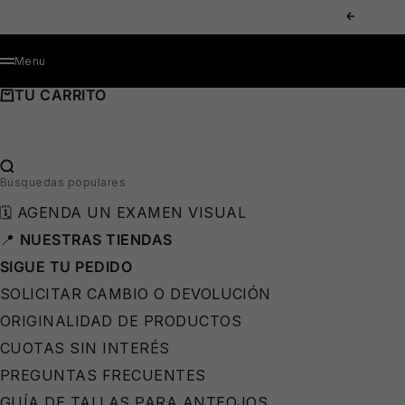
IR AL CONTENIDO
ANTERIOR
MENÚ
Menu
TU CARRITO
BUSCAR…
Búsquedas populares
🗓️ AGENDA UN EXAMEN VISUAL
📍
NUESTRAS TIENDAS
SIGUE TU PEDIDO
SOLICITAR CAMBIO O DEVOLUCIÓN
ORIGINALIDAD DE PRODUCTOS
CUOTAS SIN INTERÉS
PREGUNTAS FRECUENTES
GUÍA DE TALLAS PARA ANTEOJOS