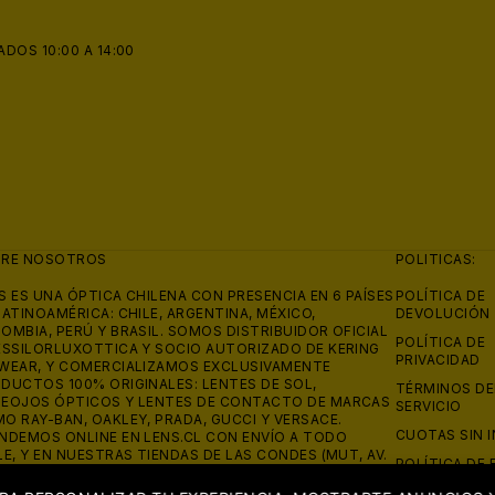
ADOS 10:00 A 14:00
BRE NOSOTROS
POLITICAS:
S ES UNA ÓPTICA CHILENA CON PRESENCIA EN 6 PAÍSES
POLÍTICA DE
LATINOAMÉRICA: CHILE, ARGENTINA, MÉXICO,
DEVOLUCIÓN
OMBIA, PERÚ Y BRASIL. SOMOS DISTRIBUIDOR OFICIAL
POLÍTICA DE
ESSILORLUXOTTICA Y SOCIO AUTORIZADO DE KERING
PRIVACIDAD
WEAR, Y COMERCIALIZAMOS EXCLUSIVAMENTE
DUCTOS 100% ORIGINALES: LENTES DE SOL,
TÉRMINOS DE
EOJOS ÓPTICOS Y LENTES DE CONTACTO DE MARCAS
SERVICIO
O RAY-BAN, OAKLEY, PRADA, GUCCI Y VERSACE.
CUOTAS SIN 
NDEMOS ONLINE EN LENS.CL CON ENVÍO A TODO
LE, Y EN NUESTRAS TIENDAS DE LAS CONDES (MUT, AV.
POLÍTICA DE 
QUINDO 2730) Y ÑUÑOA (AV. IRARRÁZAVAL 2302), CON
 DE 700 RESEÑAS Y 4.8 ESTRELLAS EN GOOGLE.
REEMBOLSO 