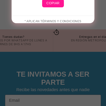
COPIAR
* APLICAN TÉRMINOS Y CONDICIONES
Tienes dudas?
Entregas en el dí
OS POR
WHATSAPP
DE LUNES A
EN REGIÓN METROPOL
ERNES DE 9HS A 17HS
TE INVITAMOS A SER
PARTE
Recibe las novedades antes que nadie
Email