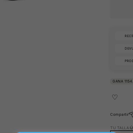
REC
DEVU
PRO
🕶️
Compartir
TU TALLA:
Ú