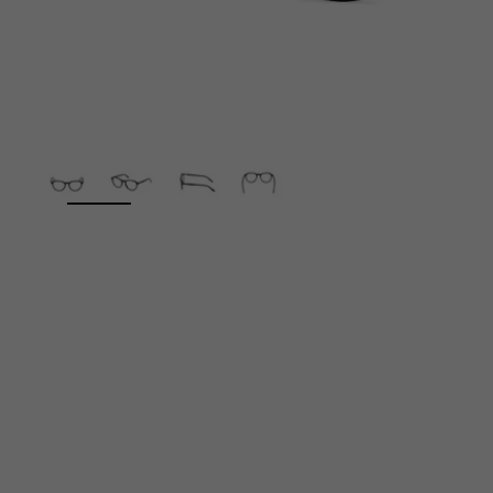
ZOOM
😎