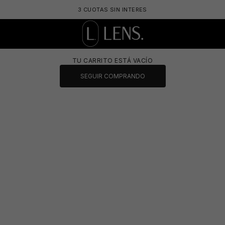
3 CUOTAS SIN INTERES
LENS. OPTICA ONLINE - LENTES DE SOL Y 
TU CARRITO ESTÁ VACÍO
SEGUIR COMPRANDO
🩳
👙