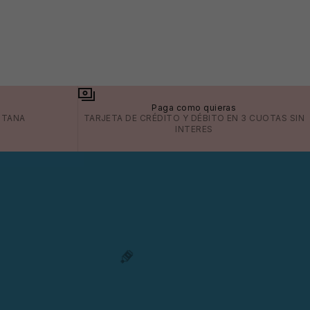
a
Paga como quieras
ITANA
TARJETA DE CRÉDITO Y DÉBITO EN 3 CUOTAS SIN
🕶️
INTERES