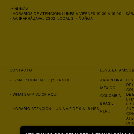
📍 ÑUÑOA
- HORARIOS DE ATENCIÓN: LUNES A VIERNES 10:00 A 19:00 - SÁB
- AV. IRARRÁZAVAL 2302, LOCAL 2. - ÑUÑOA
CONTACTO
LENS. LATAM:
SO
- E-MAIL:
CONTACTO@LENS.CL
ARGENTINA
LEN
DE 
MÉXICO
COL
- WHATSAPP
CLICK AQUÍ!
DE 
COLOMBIA
EYE
BRASIL
PRO
- HORARIO ATENCIÓN: LUN A VIE DE 9 A 18 HRS.
ANT
PERU
COM
ATE
CHI
APO
MÁS