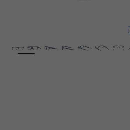
ZOOM
👙