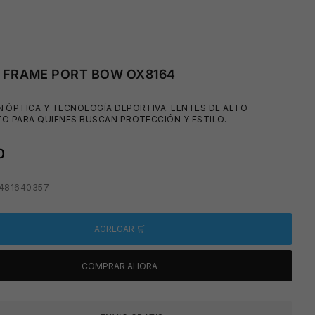
 FRAME PORT BOW OX8164
 ÓPTICA Y TECNOLOGÍA DEPORTIVA. LENTES DE ALTO
O PARA QUIENES BUSCAN PROTECCIÓN Y ESTILO.
0
6481640357
🩳
AGREGAR 🛒
COMPRAR AHORA