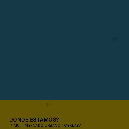
DÓNDE ESTAMOS?
📍 MUT (MERCADO URBANO TOBALABA)