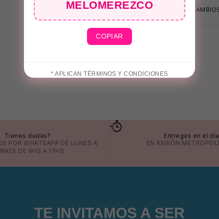
MELOMEREZCO
CAMBIOS
COPIAR
* APLICAN TÉRMINOS Y CONDICIONES
Tienes dudas?
Entregas en el dí
OS POR
WHATSAPP
DE LUNES A
EN REGIÓN METROPOL
ERNES DE 9HS A 17HS
TE INVITAMOS A SER