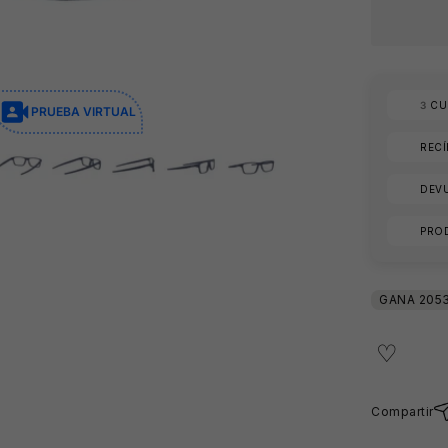
3
CUO
PRUEBA VIRTUAL
😎
REC
DEVU
PRO
Compartir
🕶️