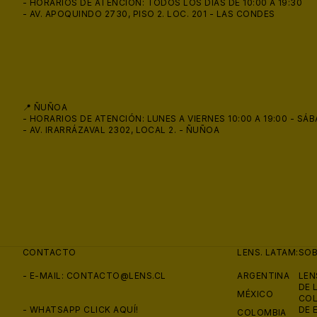
- HORARIOS DE ATENCIÓN: TODOS LOS DÍAS DE 10:00 A 19:30
- AV. APOQUINDO 2730, PISO 2. LOC. 201 - LAS CONDES
📍 ÑUÑOA
- HORARIOS DE ATENCIÓN: LUNES A VIERNES 10:00 A 19:00 - SÁB
- AV. IRARRÁZAVAL 2302, LOCAL 2. - ÑUÑOA
CONTACTO
LENS. LATAM:
SO
- E-MAIL:
CONTACTO@LENS.CL
ARGENTINA
LEN
DE 
MÉXICO
COL
- WHATSAPP
CLICK AQUÍ!
DE 
COLOMBIA