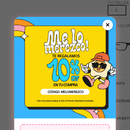
TU TALLA:
L
L
×
MAS COLOR
🧴
TRANSPARE
+INFO
MEDIDA
GARANTI