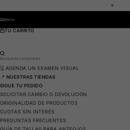
IR AL CONTENIDO
ANTERIOR
MENÚ
Menu
TU CARRITO
BUSCAR…
Búsquedas populares
⛱️
🗓️ AGENDA UN EXAMEN VISUAL
📍
NUESTRAS TIENDAS
SIGUE TU PEDIDO
SOLICITAR CAMBIO O DEVOLUCIÓN
ORIGINALIDAD DE PRODUCTOS
CUOTAS SIN INTERÉS
PREGUNTAS FRECUENTES
GUÍA DE TALLAS PARA ANTEOJOS