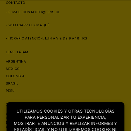
CONTACTO
- E-MAIL:
CONTACTO@LENS.CL
- WHATSAPP
CLICK AQUÍ!
- HORARIO ATENCIÓN: LUN A VIE DE 9 A 18 HRS.
LENS. LATAM:
ARGENTINA
MÉXICO
COLOMBIA
BRASIL
PERU
SOBRE NOSOTROS
UTILIZAMOS COOKIES Y OTRAS TECNOLOGÍAS
CON PRESENCIA EN MAS DE 6 PAISES, LENS. SE POSICIONA COMO
PARA PERSONALIZAR TU EXPERIENCIA,
LA ÓPTICA MAS GRANDE DE LATINOAMERICA. CON FOCO PRINCIPAL
EN LA COMERCIALIZACIÓN DE PRODUCTOS ORIGINALES DE LA MAS
MOSTRARTE ANUNCIOS Y REALIZAR INFORMES Y
ALTA CALIDAD.
ESTADÍSTICAS, Y NO UTILIZAREMOS COOKIES NI