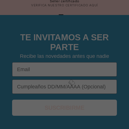
Seller certificado
VERIFICA NUESTRO CERTIFICADO
AQUÍ
IR AL ARTÍCULO 1
IR AL ARTÍCULO 2
IR AL ARTÍCULO 3
IR AL ARTÍCULO 4
TE INVITAMOS A SER
🧴
PARTE
😎
Recibe las novedades antes que nadie
Email
DOB
SUSCRIBIRME