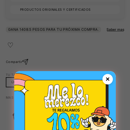
PRODUCTOS ORIGINALES Y CERTIFICADOS
Compartir
TU TALLA:
ÚNICA
×
😎
ÚNICA
MAS COLORES DISPONIBLES:
TRANSPARENTE
TRANSPARENTE