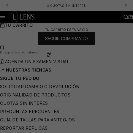
IR AL CONTENIDO
ANTERIOR
SIG
3 CUOTAS SIN INTERES
LENS. OPTICA ONLINE - LENTES DE SOL Y ANTEOJOS ÓPTICOS
BUS
CA
MENÚ
TU CARRITO
TU CARRITO ESTÁ VACÍO
SEGUIR COMPRANDO
BUSCAR…
🕶️
Búsquedas populares
🗓️ AGENDA UN EXAMEN VISUAL
📍
NUESTRAS TIENDAS
SIGUE TU PEDIDO
SOLICITAR CAMBIO O DEVOLUCIÓN
ORIGINALIDAD DE PRODUCTOS
CUOTAS SIN INTERÉS
👙
PREGUNTAS FRECUENTES
GUÍA DE TALLAS PARA ANTEOJOS
REPORTAR RÉPLICAS