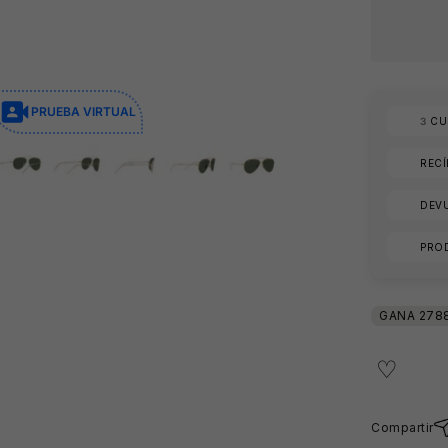
PRUEBA VIRTUAL
3
CUO
REC
DEVU
PRO
Compartir