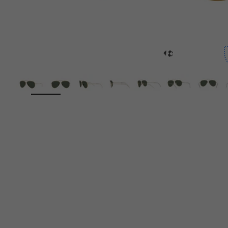
⛱️
ZOOM