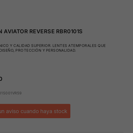
N AVIATOR REVERSE RBR0101S
😎
NICO Y CALIDAD SUPERIOR. LENTES ATEMPORALES QUE
DISEÑO, PROTECCIÓN Y PERSONALIDAD.
0
01S001VR59
un aviso cuando haya stock