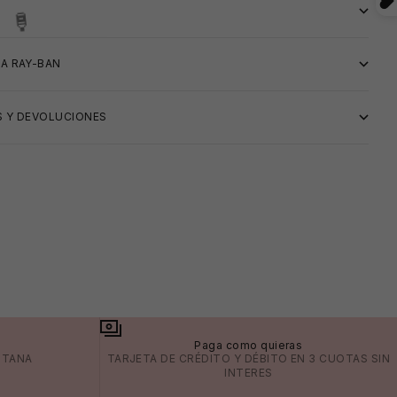
S
👙
A RAY-BAN
 Y DEVOLUCIONES
a
Paga como quieras
ITANA
TARJETA DE CRÉDITO Y DÉBITO EN 3 CUOTAS SIN
INTERES