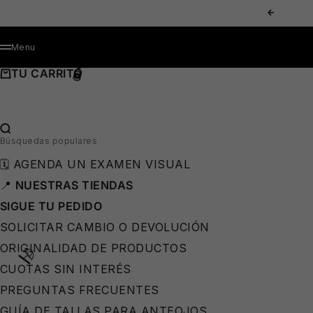
IR AL CONTENIDO
ANTERIOR
MENÚ
Menu
TU CARRITO
BUSCAR…
Búsquedas populares
🗓️ AGENDA UN EXAMEN VISUAL
📍
NUESTRAS TIENDAS
SIGUE TU PEDIDO
SOLICITAR CAMBIO O DEVOLUCIÓN
ORIGINALIDAD DE PRODUCTOS
CUOTAS SIN INTERÉS
PREGUNTAS FRECUENTES
GUÍA DE TALLAS PARA ANTEOJOS