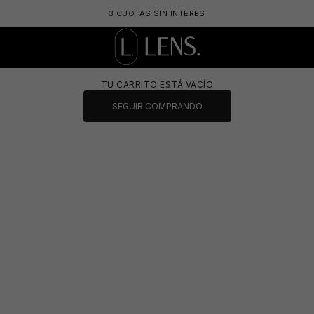
🕶️
3 CUOTAS SIN INTERES
LENS. OPTICA ONLINE - LENTES DE SOL Y 
TU CARRITO ESTÁ VACÍO
SEGUIR COMPRANDO
🕶️