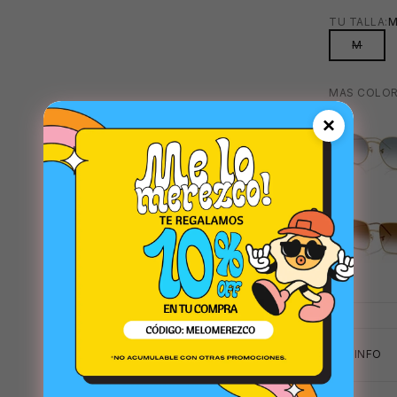
TU TALLA:
M
MAS COLOR
AZUL
×
🧴
🩳
CAFÉ
+INFO