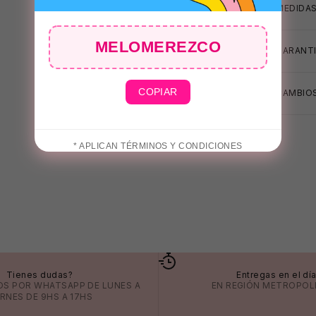
MEDIDA
MELOMEREZCO
GARANTI
COPIAR
CAMBIOS
* APLICAN TÉRMINOS Y CONDICIONES
Tienes dudas?
Entregas en el dí
OS POR
WHATSAPP
DE LUNES A
EN REGIÓN METROPOL
ERNES DE 9HS A 17HS