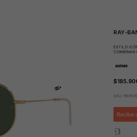
RAY-BA
ESTILO ICÓ
COMBINAN 
AGOTADO
$185.90
SKU: RBR01
Recibe 