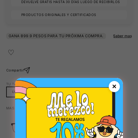
DEVUELVE GRATIS HASTA 30 DÍAS LUEGO DE RECIBIRLOS
🕶️
PRODUCTOS ORIGINALES Y CERTIFICADOS
Compartir
TU TALLA:
ÚNICA
×
ÚNICA
🩳
MAS COLORES DISPONIBLES:
TRANSPARENTE
TRANSPARENTE