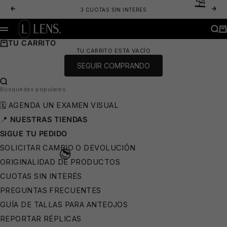
IR AL CONTENIDO
⛱️
ANTERIOR
SIG
3 CUOTAS SIN INTERES
LENS. OPTICA ONLINE - LENTES DE SOL Y ANTEOJOS ÓPTICOS
BUS
CA
MENÚ
TU CARRITO
TU CARRITO ESTÁ VACÍO
SEGUIR COMPRANDO
BUSCAR…
Búsquedas populares
🗓️ AGENDA UN EXAMEN VISUAL
📍
NUESTRAS TIENDAS
⛱️
SIGUE TU PEDIDO
SOLICITAR CAMBIO O DEVOLUCIÓN
ORIGINALIDAD DE PRODUCTOS
CUOTAS SIN INTERÉS
PREGUNTAS FRECUENTES
GUÍA DE TALLAS PARA ANTEOJOS
REPORTAR RÉPLICAS