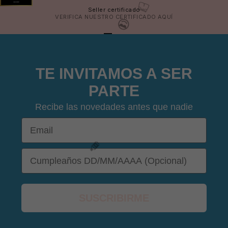
Seller certificado
VERIFICA NUESTRO CERTIFICADO
AQUÍ
IR AL ARTÍCULO 1
IR AL ARTÍCULO 2
IR AL ARTÍCULO 3
IR AL ARTÍCULO 4
🩳
TE INVITAMOS A SER
PARTE
Recibe las novedades antes que nadie
🩳
Email
DOB
😎
SUSCRIBIRME