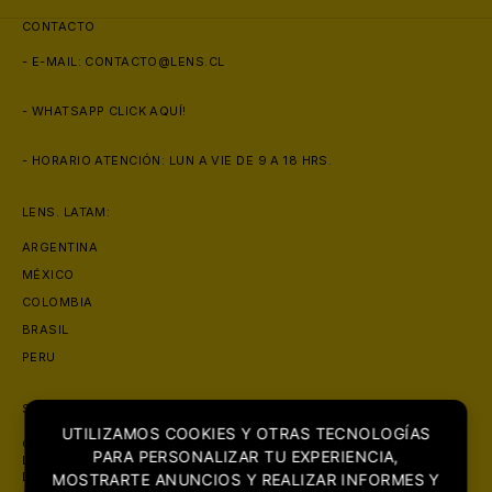
CONTACTO
- E-MAIL:
CONTACTO@LENS.CL
- WHATSAPP
CLICK AQUÍ!
- HORARIO ATENCIÓN: LUN A VIE DE 9 A 18 HRS.
LENS. LATAM:
ARGENTINA
MÉXICO
COLOMBIA
BRASIL
PERU
SOBRE NOSOTROS
UTILIZAMOS COOKIES Y OTRAS TECNOLOGÍAS
CON PRESENCIA EN MAS DE 6 PAISES, LENS. SE POSICIONA COMO
PARA PERSONALIZAR TU EXPERIENCIA,
LA ÓPTICA MAS GRANDE DE LATINOAMERICA. CON FOCO PRINCIPAL
EN LA COMERCIALIZACIÓN DE PRODUCTOS ORIGINALES DE LA MAS
MOSTRARTE ANUNCIOS Y REALIZAR INFORMES Y