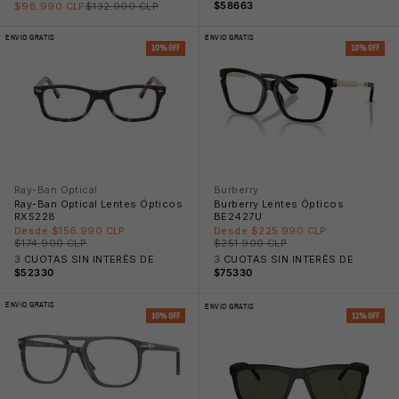
Precio rebajado
Precio normal
$58663
$98.990 CLP
$132.900 CLP
ENVIO GRATIS
ENVIO GRATIS
10% OFF
10% OFF
😎
Ray-Ban Optical
Burberry
Ray-Ban Optical Lentes Ópticos
Burberry Lentes Ópticos
RX5228
BE2427U
Precio rebajado
Precio rebajado
Desde $156.990 CLP
Desde $225.990 CLP
Precio normal
Precio normal
$174.900 CLP
$251.900 CLP
3
CUOTAS SIN INTERÉS DE
3
CUOTAS SIN INTERÉS DE
$52330
$75330
ENVIO GRATIS
ENVIO GRATIS
10% OFF
11% OFF