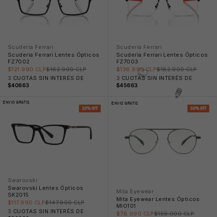
Scuderia Ferrari
Scuderia Ferrari
Scuderia Ferrari Lentes Ópticos
Scuderia Ferrari Lentes Ópticos
FZ7002
FZ7003
Precio rebajado
Precio normal
Precio rebajado
Precio normal
$121.990 CLP
$162.900 CLP
$136.990 CLP
$182.900 CLP
3
CUOTAS SIN INTERÉS DE
3
CUOTAS SIN INTERÉS DE
$40663
$45663
ENVIO GRATIS
ENVIO GRATIS
20% OFF
50% OFF
Swarovski
Swarovski Lentes Ópticos
Mita Eyewear
SK2015
Mita Eyewear Lentes Ópticos
🕶️
Precio rebajado
Precio normal
$117.990 CLP
$147.900 CLP
MIO101
3
CUOTAS SIN INTERÉS DE
Precio rebajado
Precio normal
$78.990 CLP
$159.000 CLP