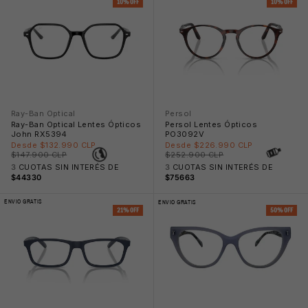
10% OFF
10% OFF
Ray-Ban Optical
Persol
😎
Ray-Ban Optical Lentes Ópticos
Persol Lentes Ópticos
John RX5394
PO3092V
Precio rebajado
Precio rebajado
Desde $132.990 CLP
Desde $226.990 CLP
Precio normal
Precio normal
$147.900 CLP
$252.900 CLP
3
CUOTAS SIN INTERÉS DE
3
CUOTAS SIN INTERÉS DE
$44330
$75663
ENVIO GRATIS
ENVIO GRATIS
21% OFF
50% OFF