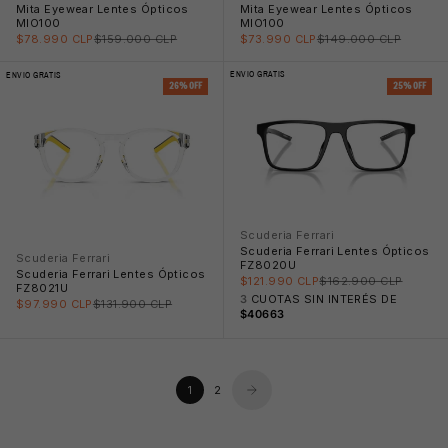
Mita Eyewear Lentes Ópticos
Mita Eyewear Lentes Ópticos
MIO100
MIO100
Precio rebajado
Precio normal
Precio rebajado
Precio normal
$78.990 CLP
$159.000 CLP
$73.990 CLP
$149.000 CLP
ENVIO GRATIS
ENVIO GRATIS
26% OFF
25% OFF
Scuderia Ferrari
Scuderia Ferrari Lentes Ópticos
Scuderia Ferrari
🧴
FZ8020U
Scuderia Ferrari Lentes Ópticos
Precio rebajado
Precio normal
$121.990 CLP
$162.900 CLP
FZ8021U
🩳
3
CUOTAS SIN INTERÉS DE
Precio rebajado
Precio normal
$97.990 CLP
$131.900 CLP
$40663
🩳
1
2