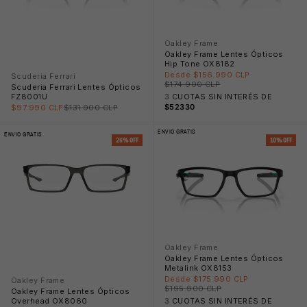
Oakley Frame
Oakley Frame Lentes Ópticos
Hip Tone OX8182
Precio rebajado
Desde $156.990 CLP
Scuderia Ferrari
Precio normal
$174.900 CLP
Scuderia Ferrari Lentes Ópticos
FZ8001U
3
CUOTAS SIN INTERÉS DE
Precio rebajado
Precio normal
$52330
$97.990 CLP
$131.900 CLP
ENVIO GRATIS
ENVIO GRATIS
26% OFF
10% OFF
Oakley Frame
Oakley Frame Lentes Ópticos
Metalink OX8153
Precio rebajado
Desde $175.990 CLP
Oakley Frame
Precio normal
$195.900 CLP
Oakley Frame Lentes Ópticos
Overhead OX8060
3
CUOTAS SIN INTERÉS DE