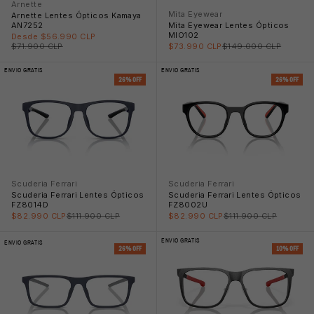
Arnette
Mita Eyewear
Arnette Lentes Ópticos Kamaya
Mita Eyewear Lentes Ópticos
AN7252
👙
MIO102
Precio rebajado
Desde $56.990 CLP
Precio rebajado
Precio normal
Precio normal
$73.990 CLP
$149.000 CLP
$71.900 CLP
ENVIO GRATIS
ENVIO GRATIS
26% OFF
26% OFF
Scuderia Ferrari
Scuderia Ferrari
Scuderia Ferrari Lentes Ópticos
Scuderia Ferrari Lentes Ópticos
FZ8014D
FZ8002U
Precio rebajado
Precio normal
Precio rebajado
Precio normal
$82.990 CLP
$111.900 CLP
$82.990 CLP
$111.900 CLP
ENVIO GRATIS
ENVIO GRATIS
26% OFF
10% OFF