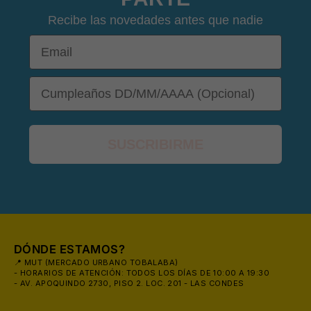
Recibe las novedades antes que nadie
Email
DOB
SUSCRIBIRME
😎
DÓNDE ESTAMOS?
📍 MUT (MERCADO URBANO TOBALABA)
- HORARIOS DE ATENCIÓN: TODOS LOS DÍAS DE 10:00 A 19:30
- AV. APOQUINDO 2730, PISO 2. LOC. 201 - LAS CONDES