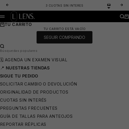
IR AL CONTENIDO
ANTERIOR
SIG
3 CUOTAS SIN INTERES
LENS. OPTICA ONLINE - LENTES DE SOL Y ANTEOJOS ÓPTICOS
BUS
CA
MENÚ
TU CARRITO
TU CARRITO ESTÁ VACÍO
🩳
SEGUIR COMPRANDO
BUSCAR…
Búsquedas populares
🗓️ AGENDA UN EXAMEN VISUAL
📍
NUESTRAS TIENDAS
SIGUE TU PEDIDO
SOLICITAR CAMBIO O DEVOLUCIÓN
ORIGINALIDAD DE PRODUCTOS
CUOTAS SIN INTERÉS
PREGUNTAS FRECUENTES
GUÍA DE TALLAS PARA ANTEOJOS
REPORTAR RÉPLICAS