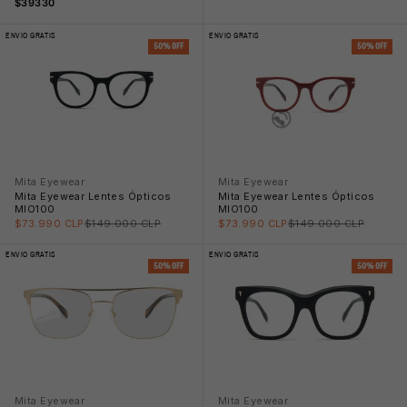
$39330
ENVIO GRATIS
ENVIO GRATIS
50% OFF
50% OFF
Mita Eyewear
Mita Eyewear
Mita Eyewear Lentes Ópticos
Mita Eyewear Lentes Ópticos
MIO100
MIO100
Precio rebajado
Precio normal
Precio rebajado
Precio normal
$73.990 CLP
$149.000 CLP
$73.990 CLP
$149.000 CLP
ENVIO GRATIS
ENVIO GRATIS
50% OFF
50% OFF
🧴
Mita Eyewear
Mita Eyewear