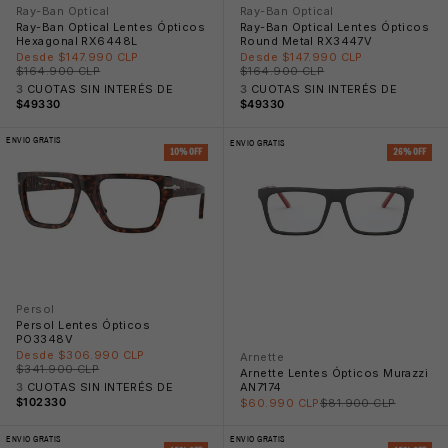
Ray-Ban Optical
Ray-Ban Optical
Ray-Ban Optical Lentes Ópticos
Ray-Ban Optical Lentes Ópticos
Hexagonal RX6448L
Round Metal RX3447V
Precio rebajado
Precio rebajado
Desde $147.990 CLP
Desde $147.990 CLP
Precio normal
Precio normal
$164.900 CLP
$164.900 CLP
3
CUOTAS SIN INTERÉS DE
3
CUOTAS SIN INTERÉS DE
$49330
$49330
ENVIO GRATIS
ENVIO GRATIS
10% OFF
26% OFF
Persol
Persol Lentes Ópticos
PO3348V
Precio rebajado
Desde $306.990 CLP
Arnette
Precio normal
$341.900 CLP
Arnette Lentes Ópticos Murazzi
AN7174
3
CUOTAS SIN INTERÉS DE
Precio rebajado
Precio normal
$102330
$60.990 CLP
$81.900 CLP
ENVIO GRATIS
ENVIO GRATIS