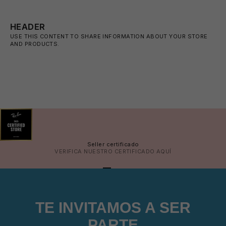
HEADER
USE THIS CONTENT TO SHARE INFORMATION ABOUT YOUR STORE
AND PRODUCTS.
⛱️
Seller certificado
VERIFICA NUESTRO CERTIFICADO
AQUÍ
IR AL ARTÍCULO 1
IR AL ARTÍCULO 2
IR AL ARTÍCULO 3
IR AL ARTÍCULO 4
TE INVITAMOS A SER
PARTE