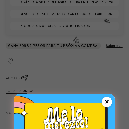
RECÍBELOS ANTES DEL
12/8
O RETIRA EN TIENDA EN 24HS
DEVUELVE GRATIS HASTA 30 DÍAS LUEGO DE RECIBIRLOS
PRODUCTOS ORIGINALES Y CERTIFICADOS
😎
Compartir
🧴
TU TALLA:
ÚNICA
ÚNICA
×
MAS COLORES DISPONIBLES:
GRIS
⛱️
GRIS