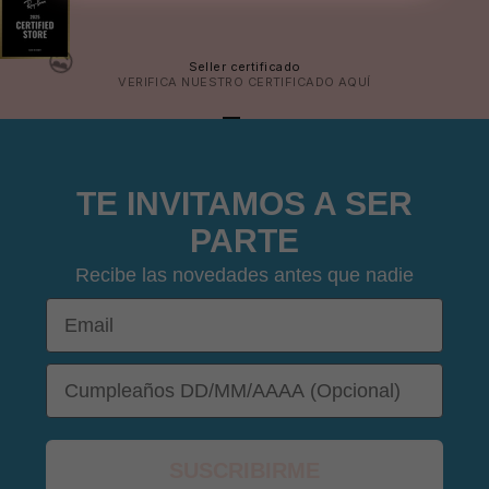
Seller certificado
VERIFICA NUESTRO CERTIFICADO
AQUÍ
IR AL ARTÍCULO 1
IR AL ARTÍCULO 2
IR AL ARTÍCULO 3
IR AL ARTÍCULO 4
TE INVITAMOS A SER
PARTE
Recibe las novedades antes que nadie
Email
DOB
😎
SUSCRIBIRME