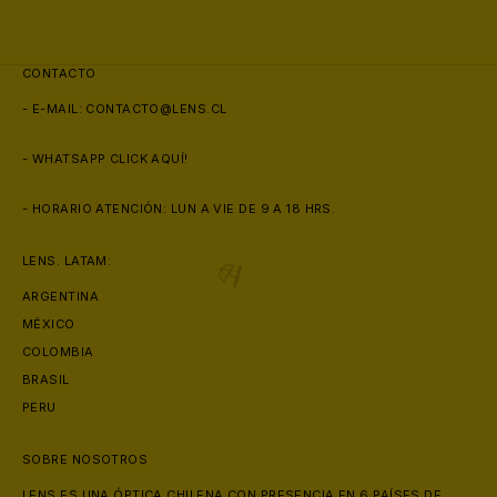
CONTACTO
- E-MAIL:
CONTACTO@LENS.CL
- WHATSAPP
CLICK AQUÍ!
- HORARIO ATENCIÓN: LUN A VIE DE 9 A 18 HRS.
LENS. LATAM:
ARGENTINA
MÉXICO
COLOMBIA
BRASIL
PERU
SOBRE NOSOTROS
LENS ES UNA ÓPTICA CHILENA CON PRESENCIA EN 6 PAÍSES DE