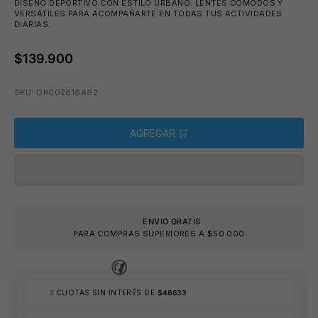
DISEÑO DEPORTIVO CON ESTILO URBANO. LENTES CÓMODOS Y
VERSÁTILES PARA ACOMPAÑARTE EN TODAS TUS ACTIVIDADES
DIARIAS.
$139.900
⛱️
SKU: OR002816A62
AGREGAR 🛒
ENVIO GRATIS
PARA COMPRAS SUPERIORES A $50.000
3
CUOTAS SIN INTERÉS DE
$46633