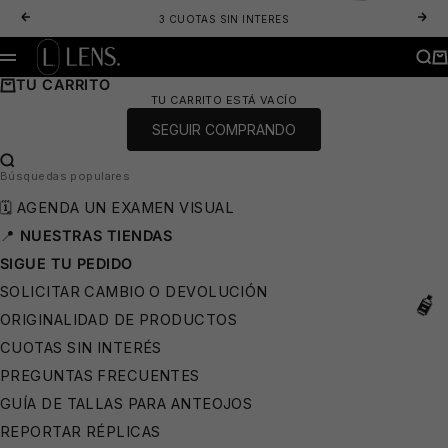
IR AL CONTENIDO
ANTERIOR
SIG
3 CUOTAS SIN INTERES
LENS. OPTICA ONLINE - LENTES DE SOL Y ANTEOJOS ÓPTICOS
BUS
CA
MENÚ
TU CARRITO
TU CARRITO ESTÁ VACÍO
SEGUIR COMPRANDO
BUSCAR…
Búsquedas populares
🗓️ AGENDA UN EXAMEN VISUAL
📍
NUESTRAS TIENDAS
🩳
SIGUE TU PEDIDO
SOLICITAR CAMBIO O DEVOLUCIÓN
ORIGINALIDAD DE PRODUCTOS
CUOTAS SIN INTERÉS
PREGUNTAS FRECUENTES
GUÍA DE TALLAS PARA ANTEOJOS
REPORTAR RÉPLICAS